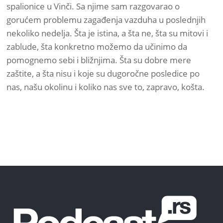
spalionice u Vinči. Sa njime sam razgovarao o
gorućem problemu zagađenja vazduha u poslednjih
nekoliko nedelja. Šta je istina, a šta ne, šta su mitovi i
zablude, šta konkretno možemo da učinimo da
pomognemo sebi i bližnjima. Šta su dobre mere
zaštite, a šta nisu i koje su dugoročne posledice po
nas, našu okolinu i koliko nas sve to, zapravo, košta.