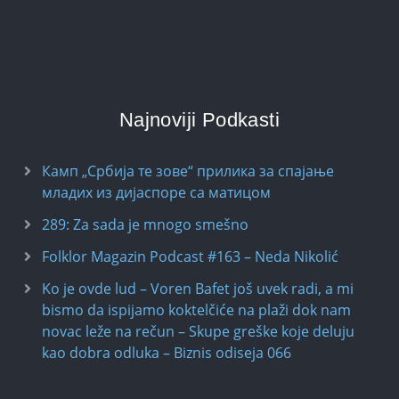
Najnoviji Podkasti
Камп „Србија те зове“ прилика за спајање
младих из дијаспоре са матицом
289: Za sada je mnogo smešno
Folklor Magazin Podcast #163 – Neda Nikolić
Ko je ovde lud – Voren Bafet još uvek radi, a mi
bismo da ispijamo koktelčiće na plaži dok nam
novac leže na rečun – Skupe greške koje deluju
kao dobra odluka – Biznis odiseja 066