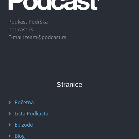
Podkast Podrška
podcast.rs
E-mail: team@podcast.rs
Stranice
Početna
Lista Podkasta
Epizode
Blog