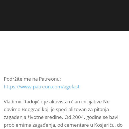
Podržite me na Patreonu:
https://www.patreon.com/agelast
Vladimir Radojičić je aktivista i član inicijative Ne
davimo Beograd koji je specijalizovan za pitanja
zagađenja životne sredine. Od 2004. godine se bavi
problemima zagađenja, od cementare u Kosjeriću, do