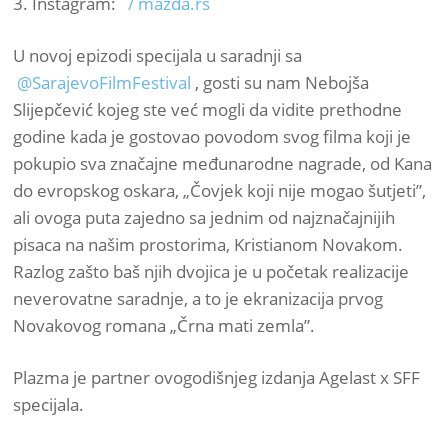
3. Instagram:
/ mazda.rs
U novoj epizodi specijala u saradnji sa
@SarajevoFilmFestival
, gosti su nam Nebojša
Slijepčević kojeg ste već mogli da vidite prethodne
godine kada je gostovao povodom svog filma koji je
pokupio sva značajne međunarodne nagrade, od Kana
do evropskog oskara, „Čovjek koji nije mogao šutjeti”,
ali ovoga puta zajedno sa jednim od najznačajnijih
pisaca na našim prostorima, Kristianom Novakom.
Razlog zašto baš njih dvojica je u početak realizacije
neverovatne saradnje, a to je ekranizacija prvog
Novakovog romana „Črna mati zemla”.
Plazma je partner ovogodišnjeg izdanja Agelast x SFF
specijala.