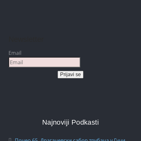
Newsletter
Email
Prijavi se
Najnoviji Podkasti
Почео 65. Драгачевски сабор трубача у Гучи