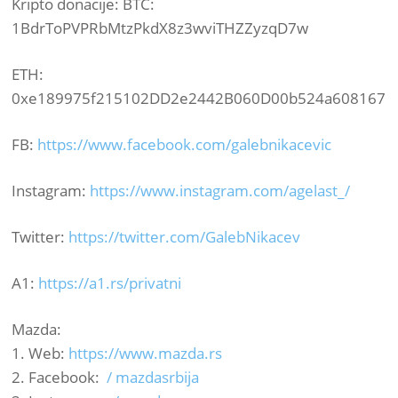
Kripto donacije: BTC:
1BdrToPVPRbMtzPkdX8z3wviTHZZyzqD7w
ETH:
0xe189975f215102DD2e2442B060D00b524a608167
FB:
https://www.facebook.com/galebnikacevic
Instagram:
https://www.instagram.com/agelast_/
Twitter:
https://twitter.com/GalebNikacev
A1:
https://a1.rs/privatni
Mazda:
1. Web:
https://www.mazda.rs
2. Facebook:
/ mazdasrbija