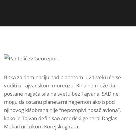
Bitka za dominaciju nad planetom u 21.veku će se
voditi u Tajvanskom moreuzu. Kina ne može da
postane najjača sila na svetu bez Tajvana, SAD ne
mogu da ostanu planetarni hegemon ako ispod
njihovog kišobrana nije “nepotopivi nosač aviona”,
kako je Tajvan definisao američki general Daglas
Mekartur tokom Korejskog rata.