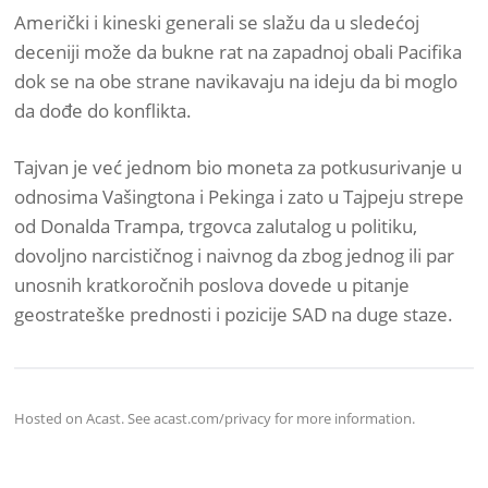
Američki i kineski generali se slažu da u sledećoj
deceniji može da bukne rat na zapadnoj obali Pacifika
dok se na obe strane navikavaju na ideju da bi moglo
da dođe do konflikta.
Tajvan je već jednom bio moneta za potkusurivanje u
odnosima Vašingtona i Pekinga i zato u Tajpeju strepe
od Donalda Trampa, trgovca zalutalog u politiku,
dovoljno narcističnog i naivnog da zbog jednog ili par
unosnih kratkoročnih poslova dovede u pitanje
geostrateške prednosti i pozicije SAD na duge staze.
Hosted on Acast. See
acast.com/privacy
for more information.