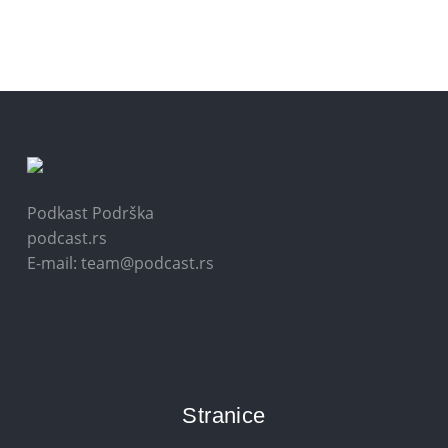
Podkast Podrška
podcast.rs
E-mail: team@podcast.rs
Stranice