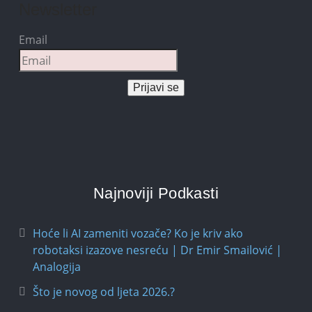
Newsletter
Email
Prijavi se
Najnoviji Podkasti
Hoće li AI zameniti vozače? Ko je kriv ako
robotaksi izazove nesreću | Dr Emir Smailović |
Analogija
Što je novog od ljeta 2026.?