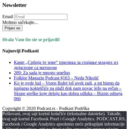
Newsletter
Email
Molimo sačekajte...
Prijavi se
Hvala Vam što ste se prijavili!
Najnoviji Podkasti
Камп „Србија те зове“ прилика за спајање младих из
дијаспоре са матицом
289: Za sada je mnogo smešno
Folklor Magazin Podcast #163 – Neda Nikolić
Ko je ovde lud – Voren Bafet još uvek radi, a mi bismo da
ispijamo koktelčiće na plaži dok nam novac leže na rečun –
Skupe greške koje deluju kao dobra odluka – Biznis odiseja
066
Copyright © 2020 Podcast.rs - Podkast Podrška
Poštovani, ovaj sajt koristi kolačiće (tekstualne datoteke). Takođe,
ovaj sajt koristi Facebook Pixel i Google Analytics. PODCAST.RS,
Facebook i Google Analytics apsolutno neće prikupljati informacije