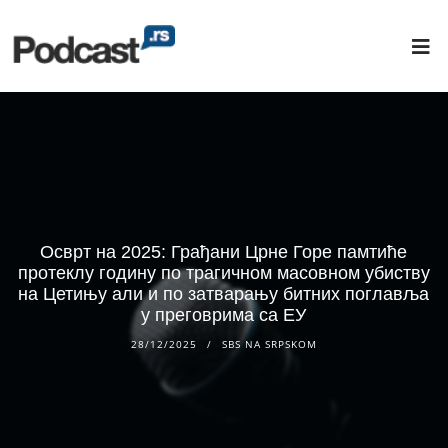
Осврт на 2025: Грађани Црне Горе памтиће
протеклу годину по трагичном масовном убиству
на Цетињу али и по затварању битних поглавља
у преговрима са ЕУ
28/12/2025
SBS NA SRPSKOM