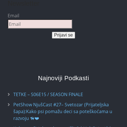
Newsletter
Email
Prijavi se
Najnoviji Podkasti
TETKE – S06E15 / SEASON FINALE
PetShow NjušCast #27– Svetozar (Prijateljska
šapa):Kako psi pomažu deci sa poteškoćama u
razvoju 🦮❤️