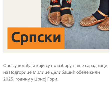
Ово су догађаји који су по избору наше сараднице
из Подгорице Милице Делибашић обележили
2025. годину у Црној Гори.