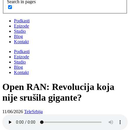
Search in pages
Podkasti
Epizode
Studio
Blog
Kontakt
Podkasti
Epizode
Studio
Blog
Kontakt
Open RAN: Revolucija koja
nije srušila gigante?
11/06/2026
TeleSrbija