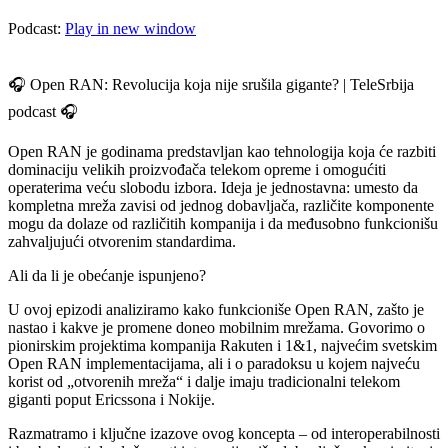
Podcast:
Play in new window
🎧 Open RAN: Revolucija koja nije srušila gigante? | TeleSrbija
podcast 🎧
Open RAN je godinama predstavljan kao tehnologija koja će razbiti
dominaciju velikih proizvođača telekom opreme i omogućiti
operaterima veću slobodu izbora. Ideja je jednostavna: umesto da
kompletna mreža zavisi od jednog dobavljača, različite komponente
mogu da dolaze od različitih kompanija i da međusobno funkcionišu
zahvaljujući otvorenim standardima.
Ali da li je obećanje ispunjeno?
U ovoj epizodi analiziramo kako funkcioniše Open RAN, zašto je
nastao i kakve je promene doneo mobilnim mrežama. Govorimo o
pionirskim projektima kompanija Rakuten i 1&1, najvećim svetskim
Open RAN implementacijama, ali i o paradoksu u kojem najveću
korist od „otvorenih mreža“ i dalje imaju tradicionalni telekom
giganti poput Ericssona i Nokije.
Razmatramo i ključne izazove ovog koncepta – od interoperabilnosti