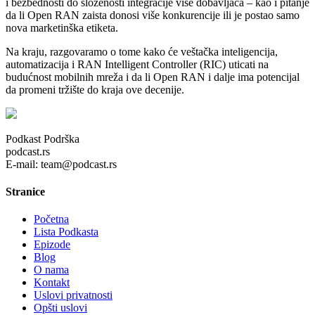
i bezbednosti do složenosti integracije više dobavljača – kao i pitanje
da li Open RAN zaista donosi više konkurencije ili je postao samo
nova marketinška etiketa.
Na kraju, razgovaramo o tome kako će veštačka inteligencija,
automatizacija i RAN Intelligent Controller (RIC) uticati na
budućnost mobilnih mreža i da li Open RAN i dalje ima potencijal
da promeni tržište do kraja ove decenije.
Podkast Podrška
podcast.rs
E-mail: team@podcast.rs
Stranice
Početna
Lista Podkasta
Epizode
Blog
O nama
Kontakt
Uslovi privatnosti
Opšti uslovi