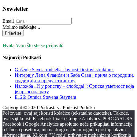
Newsletter
Email
Molimo sačekajte...
Prijavi se
Hvala Vam što ste se prijavili!
Najnoviji Podkasti
Gušenje Saveta roditelja. Javnost i testovi strukture.
Интервју Лепа Флаибан и Баба Сава : прича о породици,
традицији и предузетништву
Изложба „И у ропству – слобода!“: Српска уметност која
је пркосила рату
E126: Otmica Stevena Staynera
Copyright © 2020 Podcast.rs - Podkast Podrška
Poštovani, ovaj sajt koristi kolačiće (tekstualne datoteke). Takođe,
ovaj sajt koristi Facebook Pixel i Google Analytics. PODCAST.RS,
Facebook i Google Analytics apsolutno neće prikupljati informacije
o ličnosti posetioca, niti na drugi način omogućiti pristup takvim
informacijama. Klikom ‘’U redu'' prihvatate mehanizam korišćenja