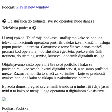
Podcast:
Play in new window
🎧 Od slušalica do trotinetа: sve što operatori nude danas |
TeleSrbija podcast 🎧
U ovoj epizodi TeleSrbija podkasta istražujemo kako se ponuda
telekomunikacionih operatora proširila daleko izvan klasičnih usluga
poput poziva i interneta. Govorimo o tome šta sve danas možeš
pronaći kod operatora – od slušalica i gedžeta, preko električnih
trotinetа, do striming servisa, kurseva i dodatnih digitalnih usluga.
Objašnjavamo zašto operatori šire svoj portfolio i kako se
pozicioniraju kao sveobuhvatni digitalni servisi, a ne samo pružaoci
mreže. Razmatramo i šta to znači za korisnike – koje su prednosti
ovakve ponude i kako se uklapa u svakodnevne potrebe.
Epizoda donosi pregled savremenih trendova u industriji i daje jasan
uvid u to kako se menja uloga operatora u digitalnom ekosistemu.
Podkast Podrška