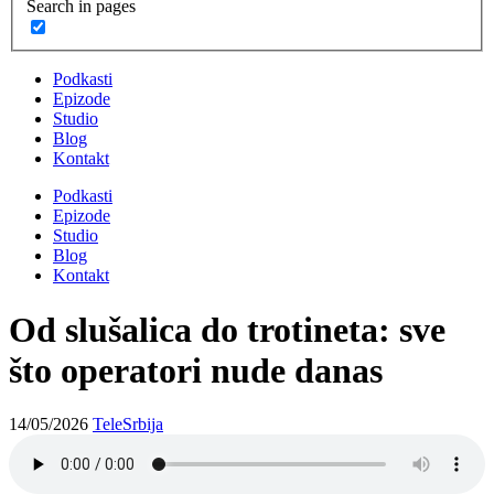
Search in pages
Podkasti
Epizode
Studio
Blog
Kontakt
Podkasti
Epizode
Studio
Blog
Kontakt
Od slušalica do trotinetа: sve
što operatori nude danas
14/05/2026
TeleSrbija