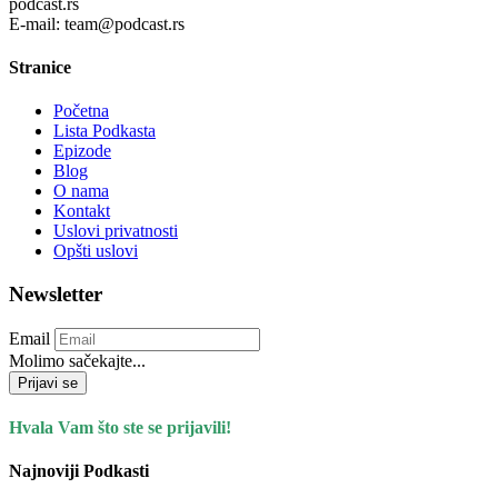
podcast.rs
E-mail: team@podcast.rs
Stranice
Početna
Lista Podkasta
Epizode
Blog
O nama
Kontakt
Uslovi privatnosti
Opšti uslovi
Newsletter
Email
Molimo sačekajte...
Prijavi se
Hvala Vam što ste se prijavili!
Najnoviji Podkasti