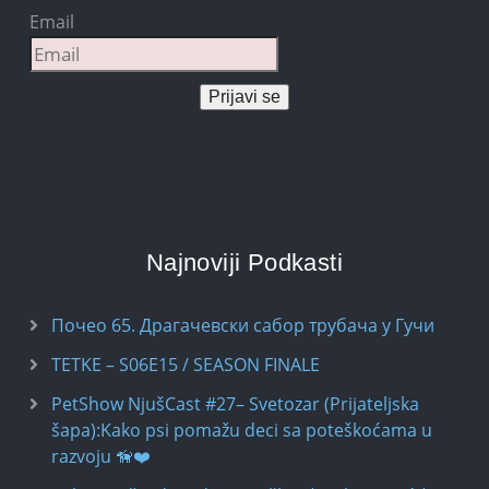
Email
Prijavi se
Najnoviji Podkasti
Почео 65. Драгачевски сабор трубача у Гучи
TETKE – S06E15 / SEASON FINALE
PetShow NjušCast #27– Svetozar (Prijateljska
šapa):Kako psi pomažu deci sa poteškoćama u
razvoju 🦮❤️