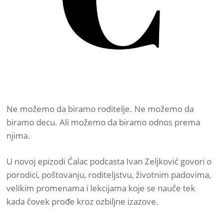
Ne možemo da biramo roditelje. Ne možemo da
biramo decu. Ali možemo da biramo odnos prema
njima.
U novoj epizodi Ćalac podcasta Ivan Zeljković govori o
porodici, poštovanju, roditeljstvu, životnim padovima,
velikim promenama i lekcijama koje se nauče tek
kada čovek prođe kroz ozbiljne izazove.