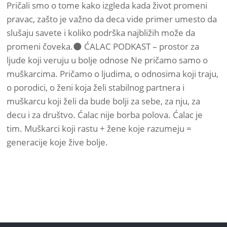
Pričali smo o tome kako izgleda kada život promeni
pravac, zašto je važno da deca vide primer umesto da
slušaju savete i koliko podrška najbližih može da
promeni čoveka.🌑 ĆALAC PODKAST – prostor za
ljude koji veruju u bolje odnose Ne pričamo samo o
muškarcima. Pričamo o ljudima, o odnosima koji traju,
o porodici, o ženi koja želi stabilnog partnera i
muškarcu koji želi da bude bolji za sebe, za nju, za
decu i za društvo. Ćalac nije borba polova. Ćalac je
tim. Muškarci koji rastu + žene koje razumeju =
generacije koje žive bolje.