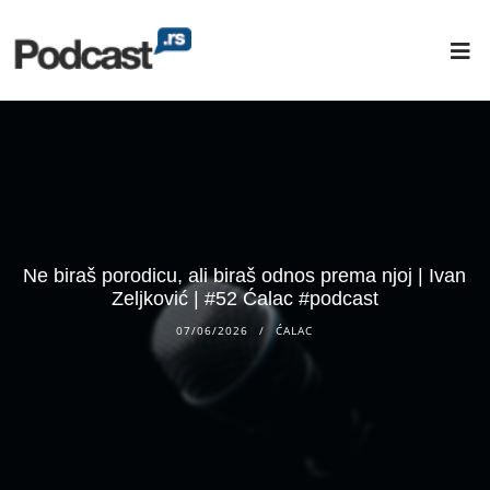
Ne biraš porodicu, ali biraš odnos prema njoj | Ivan
Zeljković | #52 Ćalac #podcast
07/06/2026
ĆALAC