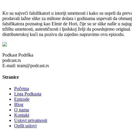
Ko su najveći falsifikatori u istoriji umetnosti i kako su uspeli da pr
prodavali lažne slike za milione dolara i godinama uspevali da obman
falsifikatora poznatog kao Elmir de Hori, čije su se slike našle u naj
tržištu umetnosti, autentičnosti i ljudskoj želji da posedujemo origin
distributerskoj kući na pozivu da zajedno napravimo ovu epizodu.
Podkast Podrška
podcast.rs
E-mail: team@podcast.rs
Stranice
Početna
Lista Podkasta
Epizode
Blog
O nama
Kontakt
Uslovi privatnosti
Opšti uslovi