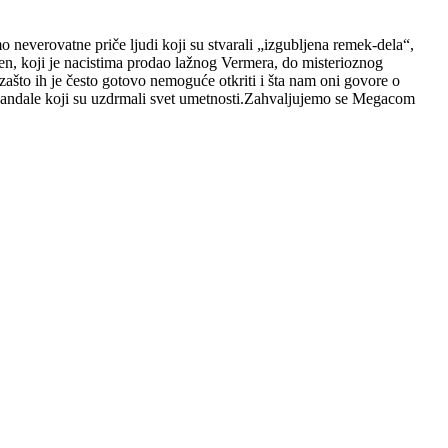
mo neverovatne priče ljudi koji su stvarali „izgubljena remek-dela“,
en, koji je nacistima prodao lažnog Vermera, do misterioznog
 zašto ih je često gotovo nemoguće otkriti i šta nam oni govore o
je skandale koji su uzdrmali svet umetnosti.Zahvaljujemo se Megacom