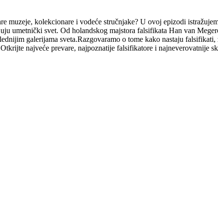
evare muzeje, kolekcionare i vodeće stručnjake? U ovoj epizodi istražuje
juju umetnički svet. Od holandskog majstora falsifikata Han van Meger
uglednijim galerijama sveta.Razgovaramo o tome kako nastaju falsifikati,
al. Otkrijte najveće prevare, najpoznatije falsifikatore i najneverovatni