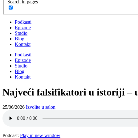
Search in pages
Podkasti
Epizode
Studio
Blog
Kontakt
Podkasti
Epizode
Studio
Blog
Kontakt
Najveći falsifikatori u istoriji 
25/06/2026
Izvolite u salon
Podcast:
Play in new window