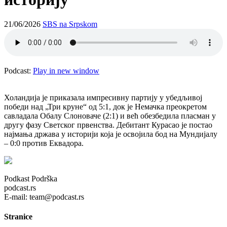
21/06/2026
SBS na Srpskom
Podcast:
Play in new window
Холандија је приказала импресивну партију у убедљивој
победи над „Три круне“ од 5:1, док је Немачка преокретом
савладала Обалу Слоноваче (2:1) и већ обезбедила пласман у
другу фазу Светског првенства. Дебитант Курасао је постао
најмања држава у историји која је освојила бод на Мундијалу
– 0:0 против Еквадора.
Podkast Podrška
podcast.rs
E-mail: team@podcast.rs
Stranice