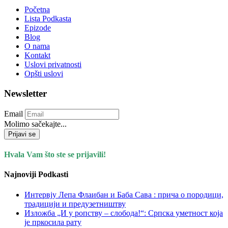
Početna
Lista Podkasta
Epizode
Blog
O nama
Kontakt
Uslovi privatnosti
Opšti uslovi
Newsletter
Email
Molimo sačekajte...
Prijavi se
Hvala Vam što ste se prijavili!
Najnoviji Podkasti
Интервју Лепа Флаибан и Баба Сава : прича о породици,
традицији и предузетништву
Изложба „И у ропству – слобода!“: Српска уметност која
је пркосила рату