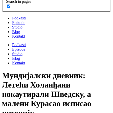
Search in pages
Podkasti
Epizode
Studio
Blog
Kontakt
Podkasti
Epizode
Studio
Blog
Kontakt
Мундијалски дневник:
Летећи Холанђани
нокаутирали Шведску, а
малени Курасао исписао
историју