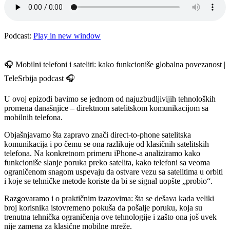
Podcast:
Play in new window
🎧 Mobilni telefoni i sateliti: kako funkcioniše globalna povezanost |
TeleSrbija podcast 🎧
U ovoj epizodi bavimo se jednom od najuzbudljivijih tehnoloških
promena današnjice – direktnom satelitskom komunikacijom sa
mobilnih telefona.
Objašnjavamo šta zapravo znači direct-to-phone satelitska
komunikacija i po čemu se ona razlikuje od klasičnih satelitskih
telefona. Na konkretnom primeru iPhone-a analiziramo kako
funkcioniše slanje poruka preko satelita, kako telefoni sa veoma
ograničenom snagom uspevaju da ostvare vezu sa satelitima u orbiti
i koje se tehničke metode koriste da bi se signal uopšte „probio“.
Razgovaramo i o praktičnim izazovima: šta se dešava kada veliki
broj korisnika istovremeno pokuša da pošalje poruku, koja su
trenutna tehnička ograničenja ove tehnologije i zašto ona još uvek
nije zamena za klasične mobilne mreže.