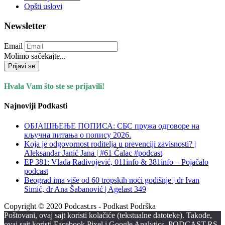
Opšti uslovi
Newsletter
Email
Molimo sačekajte...
Prijavi se
Hvala Vam što ste se prijavili!
Najnoviji Podkasti
ОБЈАШЊЕЊЕ ПОПИСА: СБС пружа одговоре на
кључна питања о попису 2026.
Koja je odgovornost roditelja u prevenciji zavisnosti? |
Aleksandar Janić Jana | #61 Ćalac #podcast
EP 381: Vlada Radivojević, 011info & 381info – Pojačalo
podcast
Beograd ima više od 60 tropskih noći godišnje | dr Ivan
Simić, dr Ana Šabanović | Agelast 349
Copyright © 2020 Podcast.rs - Podkast Podrška
Poštovani, ovaj sajt koristi kolačiće (tekstualne datoteke). Takođe,
ovaj sajt koristi Facebook Pixel i Google Analytics. PODCAST.RS,