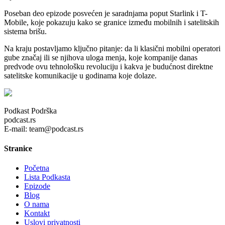
Poseban deo epizode posvećen je saradnjama poput Starlink i T-
Mobile, koje pokazuju kako se granice između mobilnih i satelitskih
sistema brišu.
Na kraju postavljamo ključno pitanje: da li klasični mobilni operatori
gube značaj ili se njihova uloga menja, koje kompanije danas
predvode ovu tehnološku revoluciju i kakva je budućnost direktne
satelitske komunikacije u godinama koje dolaze.
Podkast Podrška
podcast.rs
E-mail: team@podcast.rs
Stranice
Početna
Lista Podkasta
Epizode
Blog
O nama
Kontakt
Uslovi privatnosti