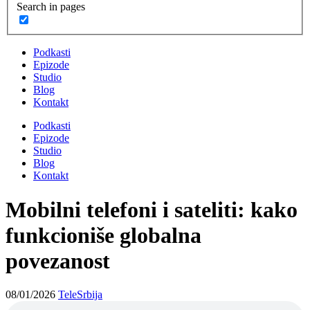
Search in pages
Podkasti
Epizode
Studio
Blog
Kontakt
Podkasti
Epizode
Studio
Blog
Kontakt
Mobilni telefoni i sateliti: kako
funkcioniše globalna
povezanost
08/01/2026
TeleSrbija