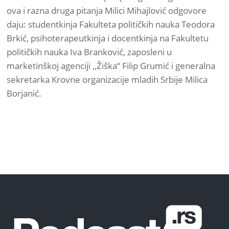
ova i razna druga pitanja Milici Mihajlović odgovore
daju: studentkinja Fakulteta političkih nauka Teodora
Brkić, psihoterapeutkinja i docentkinja na Fakultetu
političkih nauka Iva Branković, zaposleni u
marketinškoj agenciji ,,Žiška“ Filip Grumić i generalna
sekretarka Krovne organizacije mladih Srbije Milica
Borjanić.