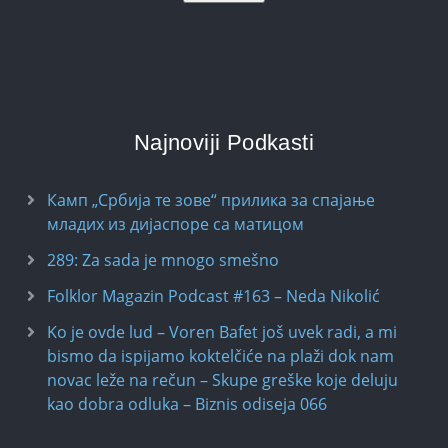
Najnoviji Podkasti
Камп „Србија те зове“ прилика за спајање
младих из дијаспоре са матицом
289: Za sada je mnogo smešno
Folklor Magazin Podcast #163 – Neda Nikolić
Ko je ovde lud – Voren Bafet još uvek radi, a mi
bismo da ispijamo koktelčiće na plaži dok nam
novac leže na rečun – Skupe greške koje deluju
kao dobra odluka – Biznis odiseja 066