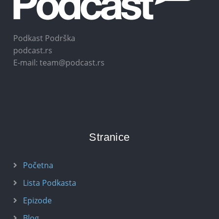
Podkast Podrška
podcast.rs
E-mail: team@podcast.rs
Stranice
Početna
Lista Podkasta
Epizode
Blog