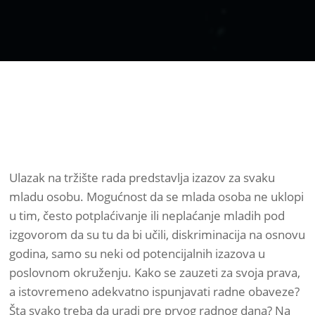
Ulazak na tržište rada predstavlja izazov za svaku
mladu osobu. Mogućnost da se mlada osoba ne uklopi
u tim, često potplaćivanje ili neplaćanje mladih pod
izgovorom da su tu da bi učili, diskriminacija na osnovu
godina, samo su neki od potencijalnih izazova u
poslovnom okruženju. Kako se zauzeti za svoja prava,
a istovremeno adekvatno ispunjavati radne obaveze?
Šta svako treba da uradi pre prvog radnog dana? Na