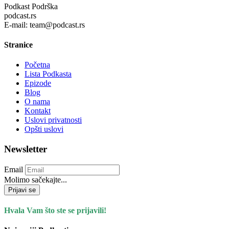
Podkast Podrška
podcast.rs
E-mail: team@podcast.rs
Stranice
Početna
Lista Podkasta
Epizode
Blog
O nama
Kontakt
Uslovi privatnosti
Opšti uslovi
Newsletter
Email
Molimo sačekajte...
Prijavi se
Hvala Vam što ste se prijavili!