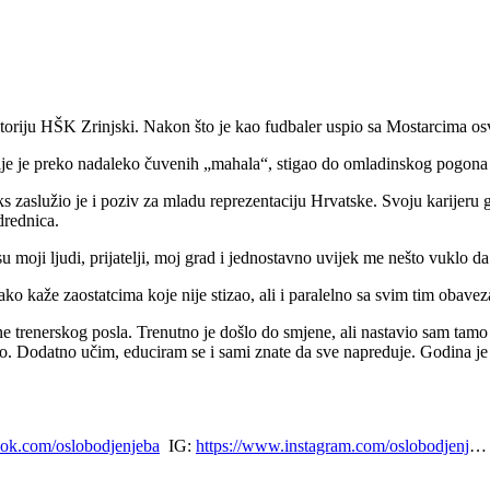
oriju HŠK Zrinjski. Nakon što je kao fudbaler uspio sa Mostarcima osvoj
lije je preko nadaleko čuvenih „mahala“, stigao do omladinskog pogona
ks zaslužio je i poziv za mladu reprezentaciju Hrvatske. Svoju karijeru 
drednica.
su moji ljudi, prijatelji, moj grad i jednostavno uvijek me nešto vuklo d
ako kaže zaostatcima koje nije stizao, ali i paralelno sa svim tim obave
rane trenerskog posla. Trenutno je došlo do smjene, ali nastavio sam ta
 Dodatno učim, educiram se i sami znate da sve napreduje. Godina je bi
ook.com/oslobodjenjeba
IG:
https://www.instagram.com/oslobodjenj
… 