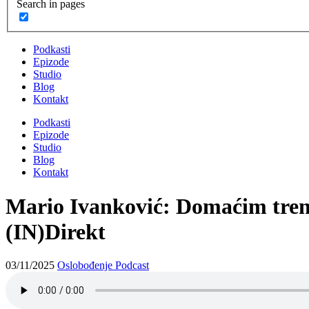
Search in pages
Podkasti
Epizode
Studio
Blog
Kontakt
Podkasti
Epizode
Studio
Blog
Kontakt
Mario Ivanković: Domaćim trener
(IN)Direkt
03/11/2025
Oslobođenje Podcast