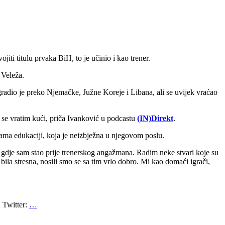
iti titulu prvaka BiH, to je učinio i kao trener.
 Veleža.
gradio je preko Njemačke, Južne Koreje i Libana, ali se uvijek vraćao
a se vratim kući, priča Ivanković u podcastu
(IN)Direkt
.
zama edukaciji, koja je neizbježna u njegovom poslu.
mo gdje sam stao prije trenerskog angažmana. Radim neke stvari koje su
la stresna, nosili smo se sa tim vrlo dobro. Mi kao domaći igrači,
Twitter:
…