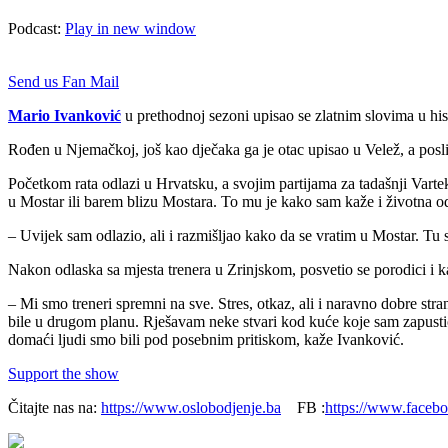
Podcast:
Play in new window
Send us Fan Mail
Mario Ivanković
u prethodnoj sezoni upisao se zlatnim slovima u hist
Rođen u Njemačkoj, još kao dječaka ga je otac upisao u Velež, a pos
Početkom rata odlazi u Hrvatsku, a svojim partijama za tadašnji Varte
u Mostar ili barem blizu Mostara. To mu je kako sam kaže i životna o
– Uvijek sam odlazio, ali i razmišljao kako da se vratim u Mostar. Tu 
Nakon odlaska sa mjesta trenera u Zrinjskom, posvetio se porodici i k
– Mi smo treneri spremni na sve. Stres, otkaz, ali i naravno dobre st
bile u drugom planu. Rješavam neke stvari kod kuće koje sam zapustio.
domaći ljudi smo bili pod posebnim pritiskom, kaže Ivanković.
Support the show
Čitajte nas na:
https://www.oslobodjenje.ba
FB :
https://www.faceb