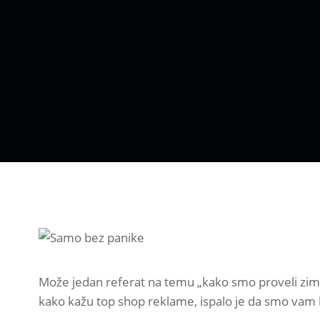
Može jedan referat na temu „kako smo proveli zimske
kako kažu top shop reklame, ispalo je da smo vam l