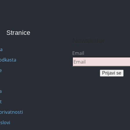
Stranice
Newsletter
na
Email
Podkasta
e
Prijavi se
a
t
privatnosti
slovi