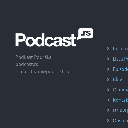
Počet
Podkast Podrška
Lista 
podcast.rs
Epizod
E-mail: team@podcast.rs
Blog
O nam
Kontak
Uslovi 
Opšti u