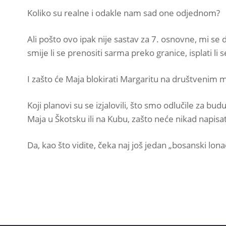
Koliko su realne i odakle nam sad one odjednom?
Ali pošto ovo ipak nije sastav za 7. osnovne, mi se
smije li se prenositi sarma preko granice, isplati li 
I zašto će Maja blokirati Margaritu na društvenim 
Koji planovi su se izjalovili, što smo odlučile za b
Maja u Škotsku ili na Kubu, zašto neće nikad napisat
Da, kao što vidite, čeka naj još jedan „bosanski l