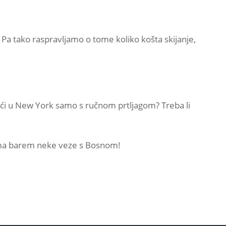
. Pa tako raspravljamo o tome koliko košta skijanje,
i ići u New York samo s ručnom prtljagom? Treba li
o ima barem neke veze s Bosnom!