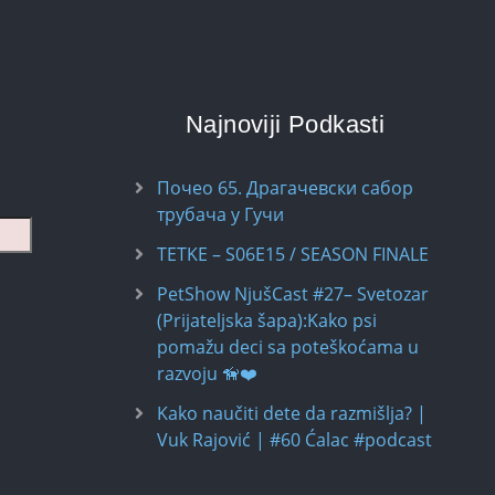
Najnoviji Podkasti
Почео 65. Драгачевски сабор
трубача у Гучи
TETKE – S06E15 / SEASON FINALE
PetShow NjušCast #27– Svetozar
(Prijateljska šapa):Kako psi
pomažu deci sa poteškoćama u
razvoju 🦮❤️
Kako naučiti dete da razmišlja? |
Vuk Rajović | #60 Ćalac #podcast