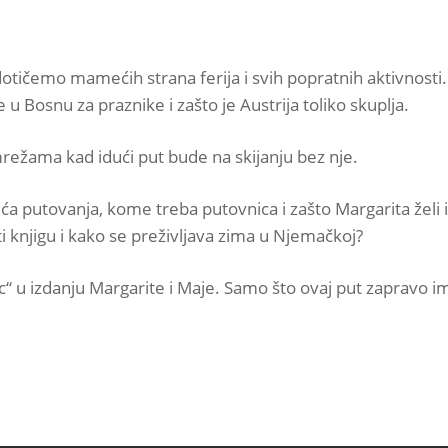
 dotičemo mamećih strana ferija i svih popratnih aktivnosti
se u Bosnu za praznike i zašto je Austrija toliko skuplja.
mrežama kad idući put bude na skijanju bez nje.
uduća putovanja, kome treba putovnica i zašto Margarita žel
i knjigu i kako se preživljava zima u Njemačkoj?
onac“ u izdanju Margarite i Maje. Samo što ovaj put zaprav