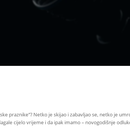
 praznike“? Netko je skijao i zabavljao se, netko je umro 
agale cijelo vrijeme i da ipak imamo – novogodišnje odluk