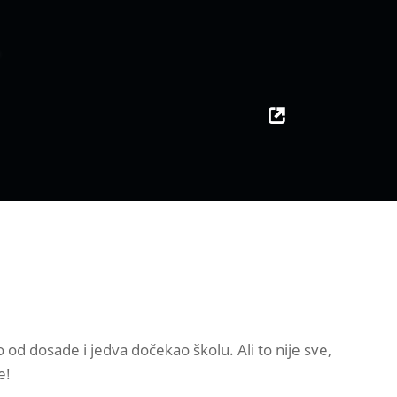
od dosade i jedva dočekao školu. Ali to nije sve,
e!