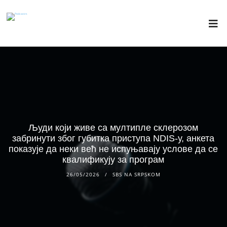
Људи који живе са мултипле склерозом
забринути због губитка приступа NDIS-у, анкета
показује да неки већ не испуњавају услове да се
квалификују за програм
26/05/2026
SBS NA SRPSKOM