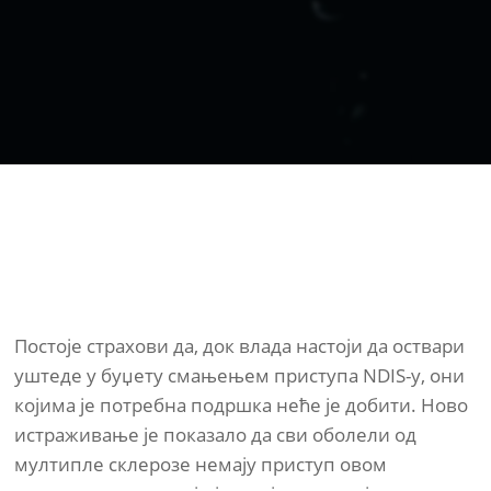
Постоје страхови да, док влада настоји да оствари
уштеде у буџету смањењем приступа NDIS-у, они
којима је потребна подршка неће је добити. Ново
истраживање је показало да сви оболели од
мултипле склерозе немају приступ овом