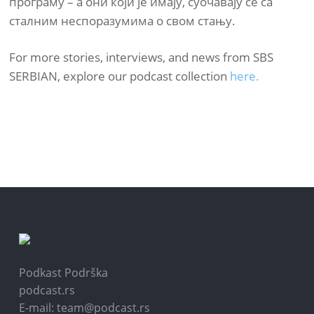
програму – а они који је имају, суочавају се са
сталним неспоразумима о свом стању.
For more stories, interviews, and news from SBS
SERBIAN, explore our podcast collection
here.
Podkast Podrška
podcast.rs
E-mail: team@podcast.rs