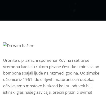
Uronite u praznični spomenar Kovina i setite se
vremena kada su rukom pisane čestitke i miris salon
bombona spajali ljude na razmeđi godina. Od zimske
učionice iz 1961. do dirljivih maturantskih dočeka,
oživljavamo mostove bliskosti koji su oduvek bili
istinski glas našeg zavičaja. Srećni praznici svima!