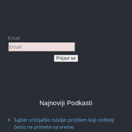
Newsletter
Email
Prijavi se
Najnoviji Podkasti
Sajber vršnjačko nasilje: problem koji roditelji
često ne primete na vreme