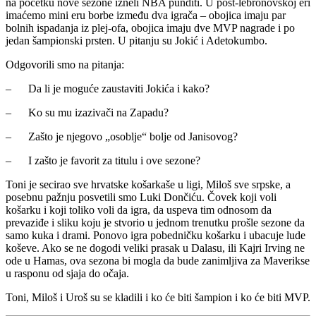
na početku nove sezone izneli NBA punditi. U post-lebronovskoj eri
imaćemo mini eru borbe između dva igrača – obojica imaju par
bolnih ispadanja iz plej-ofa, obojica imaju dve MVP nagrade i po
jedan šampionski prsten. U pitanju su Jokić i Adetokumbo.
Odgovorili smo na pitanja:
– Da li je moguće zaustaviti Jokića i kako?
– Ko su mu izazivači na Zapadu?
– Zašto je njegovo „osoblje“ bolje od Janisovog?
– I zašto je favorit za titulu i ove sezone?
Toni je secirao sve hrvatske košarkaše u ligi, Miloš sve srpske, a
posebnu pažnju posvetili smo Luki Dončiću. Čovek koji voli
košarku i koji toliko voli da igra, da uspeva tim odnosom da
prevaziđe i sliku koju je stvorio u jednom trenutku prošle sezone da
samo kuka i drami. Ponovo igra pobedničku košarku i ubacuje lude
koševe. Ako se ne dogodi veliki prasak u Dalasu, ili Kajri Irving ne
ode u Hamas, ova sezona bi mogla da bude zanimljiva za Maverikse
u rasponu od sjaja do očaja.
Toni, Miloš i Uroš su se kladili i ko će biti šampion i ko će biti MVP.