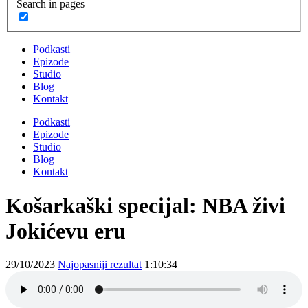
Search in pages
Podkasti
Epizode
Studio
Blog
Kontakt
Podkasti
Epizode
Studio
Blog
Kontakt
Košarkaški specijal: NBA živi
Jokićevu eru
29/10/2023
Najopasniji rezultat
1:10:34