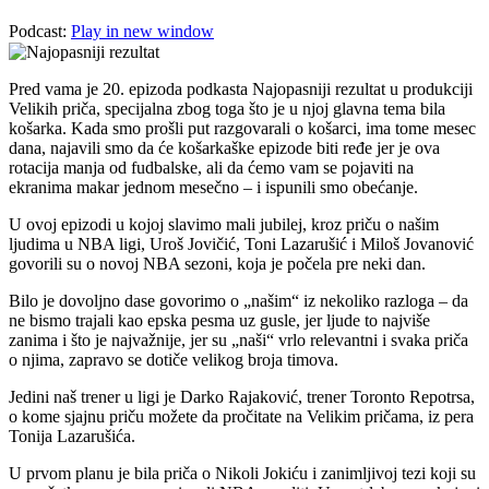
Podcast:
Play in new window
Pred vama je 20. epizoda podkasta Najopasniji rezultat u produkciji
Velikih priča, specijalna zbog toga što je u njoj glavna tema bila
košarka. Kada smo prošli put razgovarali o košarci, ima tome mesec
dana, najavili smo da će košarkaške epizode biti ređe jer je ova
rotacija manja od fudbalske, ali da ćemo vam se pojaviti na
ekranima makar jednom mesečno – i ispunili smo obećanje.
U ovoj epizodi u kojoj slavimo mali jubilej, kroz priču o našim
ljudima u NBA ligi, Uroš Jovičić, Toni Lazarušić i Miloš Jovanović
govorili su o novoj NBA sezoni, koja je počela pre neki dan.
Bilo je dovoljno dase govorimo o „našim“ iz nekoliko razloga – da
ne bismo trajali kao epska pesma uz gusle, jer ljude to najviše
zanima i što je najvažnije, jer su „naši“ vrlo relevantni i svaka priča
o njima, zapravo se dotiče velikog broja timova.
Jedini naš trener u ligi je Darko Rajaković, trener Toronto Repotrsa,
o kome sjajnu priču možete da pročitate na Velikim pričama, iz pera
Tonija Lazarušića.
U prvom planu je bila priča o Nikoli Jokiću i zanimljivoj tezi koji su