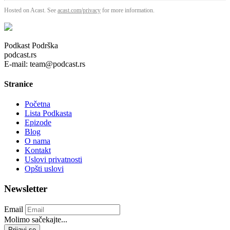
Hosted on Acast. See
acast.com/privacy
for more information.
Podkast Podrška
podcast.rs
E-mail: team@podcast.rs
Stranice
Početna
Lista Podkasta
Epizode
Blog
O nama
Kontakt
Uslovi privatnosti
Opšti uslovi
Newsletter
Email
Molimo sačekajte...
Prijavi se