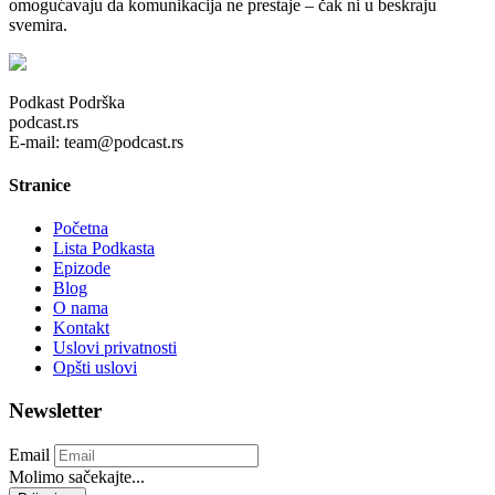
omogućavaju da komunikacija ne prestaje – čak ni u beskraju
svemira.
Podkast Podrška
podcast.rs
E-mail: team@podcast.rs
Stranice
Početna
Lista Podkasta
Epizode
Blog
O nama
Kontakt
Uslovi privatnosti
Opšti uslovi
Newsletter
Email
Molimo sačekajte...