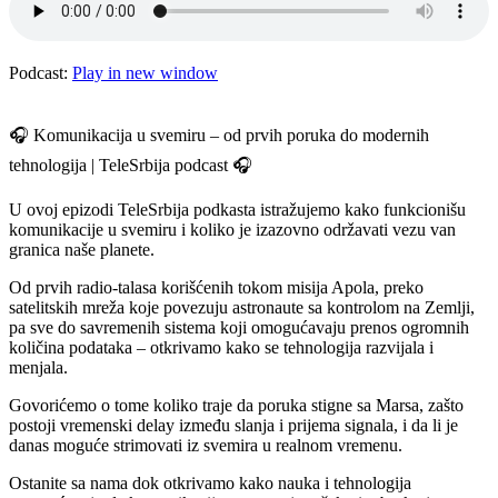
Podcast:
Play in new window
🎧 Komunikacija u svemiru – od prvih poruka do modernih
tehnologija | TeleSrbija podcast 🎧
U ovoj epizodi TeleSrbija podkasta istražujemo kako funkcionišu
komunikacije u svemiru i koliko je izazovno održavati vezu van
granica naše planete.
Od prvih radio-talasa korišćenih tokom misija Apola, preko
satelitskih mreža koje povezuju astronaute sa kontrolom na Zemlji,
pa sve do savremenih sistema koji omogućavaju prenos ogromnih
količina podataka – otkrivamo kako se tehnologija razvijala i
menjala.
Govorićemo o tome koliko traje da poruka stigne sa Marsa, zašto
postoji vremenski delay između slanja i prijema signala, i da li je
danas moguće strimovati iz svemira u realnom vremenu.
Ostanite sa nama dok otkrivamo kako nauka i tehnologija