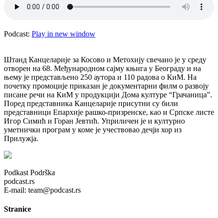
Podcast:
Play in new window
Штанд Канцеларије за Косово и Метохију свечано је у среду
отворен на 68. Међународном сајму књига у Београду и на
њему је представљено 250 аутора и 110 радова о КиМ. На
почетку промоције приказан је документарни филм о развоју
писане речи на КиМ у продукцији Дома културе “Грачаница”.
Поред представника Канцеларије присутни су били
представници Епархије рашко-призренске, као и Српске листе
Игор Симић и Горан Јевтић. Уприличен је и културно
уметнички програм у коме је учествовао дечји хор из
Прилужја.
Podkast Podrška
podcast.rs
E-mail: team@podcast.rs
Stranice