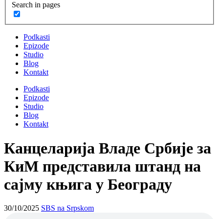
Search in pages
Podkasti
Epizode
Studio
Blog
Kontakt
Podkasti
Epizode
Studio
Blog
Kontakt
Канцеларија Владе Србије за
КиМ представила штанд на
сајму књига у Београду
30/10/2025
SBS na Srpskom