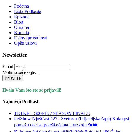
Početna
Lista Podkasta
Epizode
Blog
O nama
Kontakt
Uslovi privatnosti
Opšti uslovi
Newsletter
Email
Molimo sačekajte...
Prijavi se
Hvala Vam što ste se prijavili!
Najnoviji Podkasti
TETKE – S06E15 / SEASON FINALE
PetShow NjušCast #27– Svetozar (Prijateljska šapa):Kako psi
pomažu deci sa poteškoćama u razvoju 🦮❤️
Kako naučiti dete da razmišlja? | Vuk Rajović | #60 Ćalac