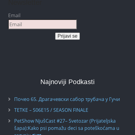
Newsletter
Email
Prijavi se
Najnoviji Podkasti
Почео 65. Драгачевски сабор трубача у Гучи
TETKE – S06E15 / SEASON FINALE
PetShow NjušCast #27– Svetozar (Prijateljska
šapa):Kako psi pomažu deci sa poteškoćama u