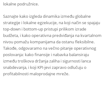
lokalne podružnice.
Saznajte kako izgleda dinamika između globalne
strategije i lokalne egzekucije, na koji način se spajaju
top-down i bottom-up pristupi prilikom izrade
budžeta, i kako operativna predviđanja na kvartalnom
nivou pomažu kompanijama da ostanu fleksibilne.
Takođe, odgovaramo na večno pitanje operativnog
poslovanja: kako finansije i nabavka balansiraju
između troškova držanja zaliha i sigurnosti lanca
snabdevanja, i koji KPI-jevi zapravo odlučuju o
profitabilnosti maloprodajne mreže.