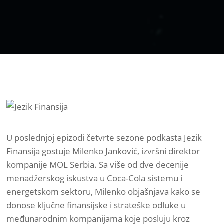
U poslednjoj epizodi četvrte sezone podkasta Jezik
Finansija gostuje Milenko Janković, izvršni direktor
kompanije MOL Serbia. Sa više od dve decenije
menadžerskog iskustva u Coca-Cola sistemu i
energetskom sektoru, Milenko objašnjava kako se
donose ključne finansijske i strateške odluke u
međunarodnim kompanijama koje posluju kroz