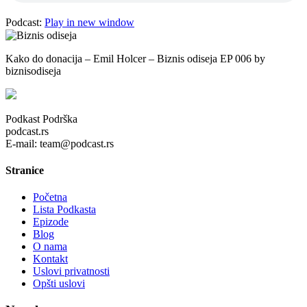
Podcast:
Play in new window
Kako do donacija – Emil Holcer – Biznis odiseja EP 006 by
biznisodiseja
Podkast Podrška
podcast.rs
E-mail: team@podcast.rs
Stranice
Početna
Lista Podkasta
Epizode
Blog
O nama
Kontakt
Uslovi privatnosti
Opšti uslovi