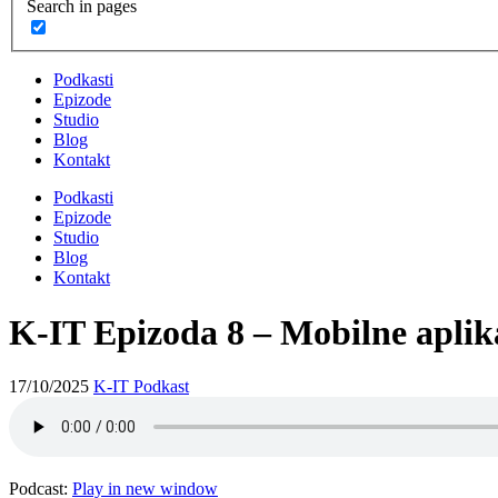
Search in pages
Podkasti
Epizode
Studio
Blog
Kontakt
Podkasti
Epizode
Studio
Blog
Kontakt
K-IT Epizoda 8 – Mobilne aplika
17/10/2025
K-IT Podkast
Podcast:
Play in new window