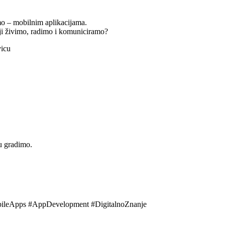
mo – mobilnim aplikacijama.
ji živimo, radimo i komuniciramo?
vicu
ju gradimo.
obileApps #AppDevelopment #DigitalnoZnanje