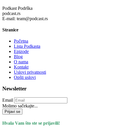
Podkast Podrška
podcast.rs
E-mail: team@podcast.rs
Stranice
Početna
Lista Podkasta
Epizode
Blog
O nama
Kontakt
Uslovi privatnosti
Opšti uslovi
Newsletter
Email
Molimo sačekajte...
Prijavi se
Hvala Vam što ste se prijavili!