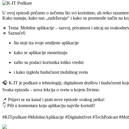
U ovoj epizodi pričamo o nečemu što svi koristimo, ali retko razume
Kako nastaju, kako nas „zadržavaju“ i kako su promenile način na ko
🔹 Tema: Mobilne aplikacije – razvoj, privatnost i uticaj na svakodne
🔹 Saznaćeš:
šta stoji iza tvoje omiljene aplikacije
kako se aplikacije monetizuju
zašto su podaci korisnika toliko vredni
i kako izgleda budućnost mobilnog sveta
🎧 K-IT je podkast o tehnologiji, digitalnom društvu i budućnosti ko
Svaka epizoda – nova lekcija o svetu u kojem živimo.
📌 Prijavi se na kanal i prati nove epizode svakog petka!
👇 Piši u komentaru koju aplikaciju najviše koristiš!
#KITpodkast #MobilneAplikacije #DigitalniSvet #TechPodcast #M