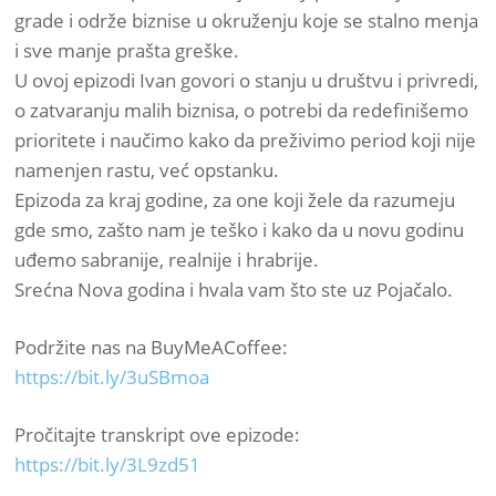
grade i održe biznise u okruženju koje se stalno menja
i sve manje prašta greške.
U ovoj epizodi Ivan govori o stanju u društvu i privredi,
o zatvaranju malih biznisa, o potrebi da redefinišemo
prioritete i naučimo kako da preživimo period koji nije
namenjen rastu, već opstanku.
Epizoda za kraj godine, za one koji žele da razumeju
gde smo, zašto nam je teško i kako da u novu godinu
uđemo sabranije, realnije i hrabrije.
Srećna Nova godina i hvala vam što ste uz Pojačalo.
Podržite nas na BuyMeACoffee:
https://bit.ly/3uSBmoa
Pročitajte transkript ove epizode:
https://bit.ly/3L9zd51