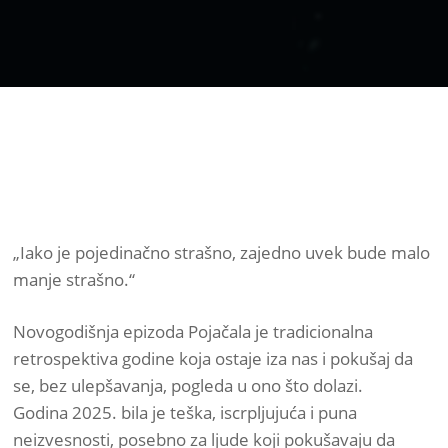
„Iako je pojedinačno strašno, zajedno uvek bude malo
manje strašno.“
Novogodišnja epizoda Pojačala je tradicionalna
retrospektiva godine koja ostaje iza nas i pokušaj da
se, bez ulepšavanja, pogleda u ono što dolazi.
Godina 2025. bila je teška, iscrpljujuća i puna
neizvesnosti, posebno za ljude koji pokušavaju da