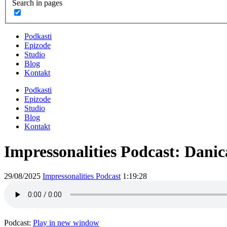
Search in pages
Podkasti
Epizode
Studio
Blog
Kontakt
Podkasti
Epizode
Studio
Blog
Kontakt
Impressonalities Podcast: Dani
29/08/2025
Impressonalities Podcast
1:19:28
Podcast:
Play in new window