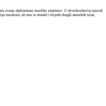
kla zvanje diplomirane muzičke umjetnice. U devedesettrećoj epizodi
ja muzikom, ali smo se dotakli i brojnih drugih aktuelnih tema,