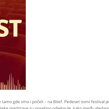
tamo gde smo i počeli – na Bitef. Pedeset osmi festival
 Neke predstave su posebno odjeknule, kako među gledaoci