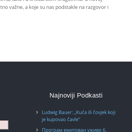
o važne, a koje su nas podstakle na razgovor i
Najnoviji Podkasti
Ludwig Bauer: „Kuća ili čovjek koji
je kupovao čavle“
Програм емитован уживо 6.