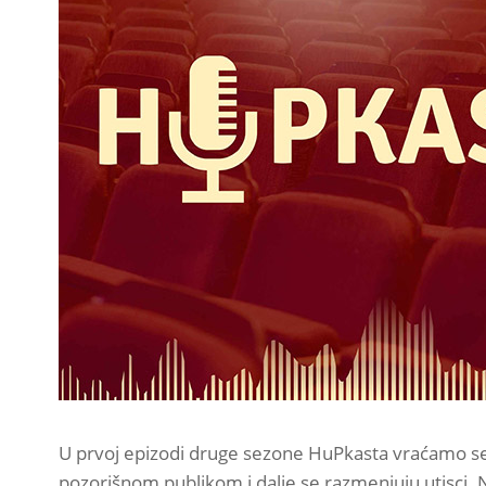
U prvoj epizodi druge sezone HuPkasta vraćamo se 
pozorišnom publikom i dalje se razmenjuju utisci.