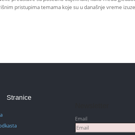
išnim pristupima temama koje su u današnje vreme izuzetn
Stranice
Newsletter
na
Email
Podkasta