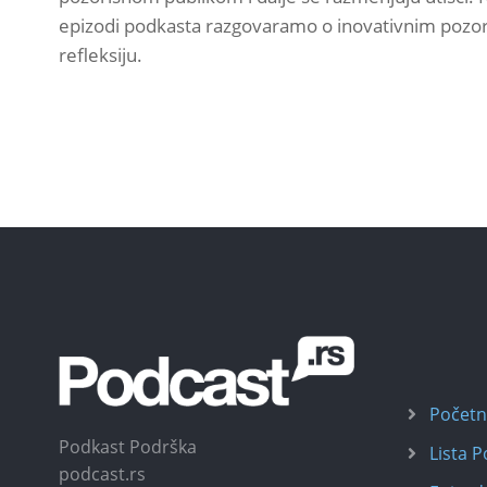
epizodi podkasta razgovaramo o inovativnim pozor
refleksiju.
Počet
Podkast Podrška
Lista 
podcast.rs