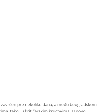
 je završen pre nekoliko dana, a među beogradskom
ma, tako i u kritičarskim krugovima. U novoj