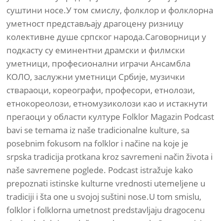
суштини носе.У том смислу, фолклор и фолклорна
уметност представљају драгоцену ризницу
колективне душе српског народа.Саговорници у
подкасту су еминентни драмски и филмски
уметници, професионални играчи Ансамбла
КОЛО, заслужни уметници Србије, музички
ствараоци, кореографи, професори, етнолози,
етнокореолози, етномузиколози као и истакнути
прегаоци у области културе Folklor Magazin Podcast
bavi se temama iz naše tradicionalne kulture, sa
posebnim fokusom na folklor i načine na koje je
srpska tradicija protkana kroz savremeni način života i
naše savremene poglede. Podcast istražuje kako
prepoznati istinske kulturne vrednosti utemeljene u
tradiciji i šta one u svojoj suštini nose.U tom smislu,
folklor i folklorna umetnost predstavljaju dragocenu