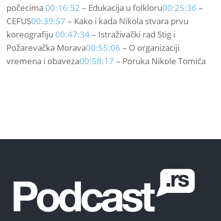
počecima
00:16:52
– Edukacija u folkloru
00:25:36
–
CEFUS
00:39:57
– Kako i kada Nikola stvara prvu
koreografiju
00:47:34
– Istraživački rad Stig i
Požarevačka Morava
00:55:06
– O organizaciji
vremena i obaveza
00:58:17
– Poruka Nikole Tomića