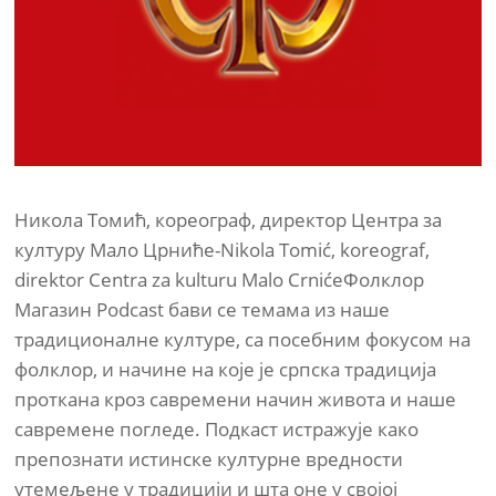
Никола Томић, кореограф, директор Центра за
културу Мало Црниће-Nikola Tomić, koreograf,
direktor Centra za kulturu Malo CrnićeФолклор
Магазин Podcast бави се темама из наше
традиционалне културе, са посебним фокусом на
фолклор, и начине на које је српска традиција
проткана кроз савремени начин живота и наше
савремене погледе. Подкаст истражује како
препознати истинске културне вредности
утемељене у традицији и шта оне у својој