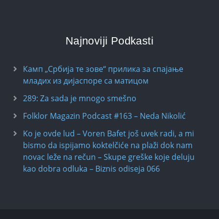
Najnoviji Podkasti
Камп „Србија те зове“ прилика за спајање
младих из дијаспоре са матицом
289: Za sada je mnogo smešno
Folklor Magazin Podcast #163 – Neda Nikolić
Ko je ovde lud – Voren Bafet još uvek radi, a mi
bismo da ispijamo koktelčiće na plaži dok nam
novac leže na rečun – Skupe greške koje deluju
kao dobra odluka – Biznis odiseja 066