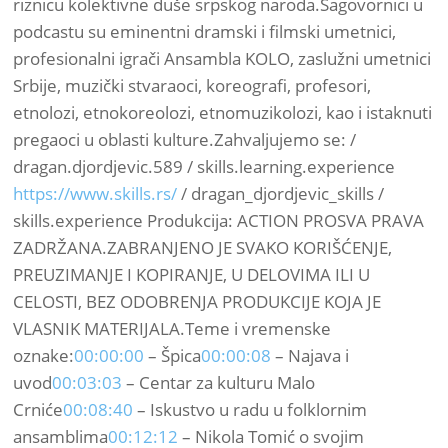
riznicu kolektivne duše srpskog naroda.Sagovornici u
podcastu su eminentni dramski i filmski umetnici,
profesionalni igrači Ansambla KOLO, zaslužni umetnici
Srbije, muzički stvaraoci, koreografi, profesori,
etnolozi, etnokoreolozi, etnomuzikolozi, kao i istaknuti
pregaoci u oblasti kulture.Zahvaljujemo se: /
dragan.djordjevic.589 / skills.learning.experience
https://www.skills.rs/
/ dragan_djordjevic_skills /
skills.experience Produkcija: ACTION PROSVA PRAVA
ZADRŽANA.ZABRANJENO JE SVAKO KORIŠĆENJE,
PREUZIMANJE I KOPIRANJE, U DELOVIMA ILI U
CELOSTI, BEZ ODOBRENJA PRODUKCIJE KOJA JE
VLASNIK MATERIJALA.Teme i vremenske
oznake:
00:00:00
– Špica
00:00:08
– Najava i
uvod
00:03:03
– Centar za kulturu Malo
Crniće
00:08:40
– Iskustvo u radu u folklornim
ansamblima
00:12:12
– Nikola Tomić o svojim