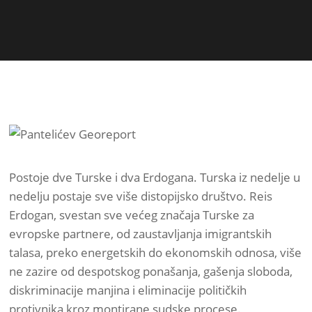
Postoje dve Turske i dva Erdogana. Turska iz nedelje u
nedelju postaje sve više distopijsko društvo. Reis
Erdogan, svestan sve većeg značaja Turske za
evropske partnere, od zaustavljanja imigrantskih
talasa, preko energetskih do ekonomskih odnosa, više
ne zazire od despotskog ponašanja, gašenja sloboda,
diskriminacije manjina i eliminacije političkih
protivnika kroz montirane sudske procese.