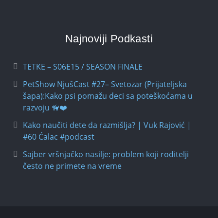
Najnoviji Podkasti
TETKE – S06E15 / SEASON FINALE
PetShow NjušCast #27– Svetozar (Prijateljska
šapa):Kako psi pomažu deci sa poteškoćama u
razvoju 🦮❤️
Kako naučiti dete da razmišlja? | Vuk Rajović |
#60 Ćalac #podcast
Sajber vršnjačko nasilje: problem koji roditelji
često ne primete na vreme