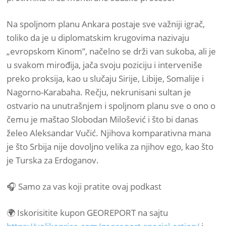
Na spoljnom planu Ankara postaje sve važniji igrač,
toliko da je u diplomatskim krugovima nazivaju
„evropskom Kinom”, načelno se drži van sukoba, ali je
u svakom mirođija, jača svoju poziciju i interveniše
preko proksija, kao u slučaju Sirije, Libije, Somalije i
Nagorno-Karabaha. Rečju, nekrunisani sultan je
ostvario na unutrašnjem i spoljnom planu sve o ono o
čemu je maštao Slobodan Milošević i što bi danas
želeo Aleksandar Vučić. Njihova komparativna mana
je što Srbija nije dovoljno velika za njihov ego, kao što
je Turska za Erdoganov.
🎧 Samo za vas koji pratite ovaj podkast
🌍 Iskorisitite kupon GEOREPORT na sajtu