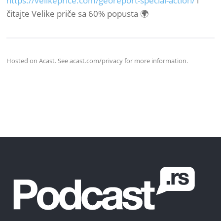
https://velikeprice.com/georeport-special-action/
i
čitajte Velike priče sa 60% popusta 🌍
Hosted on Acast. See
acast.com/privacy
for more information.