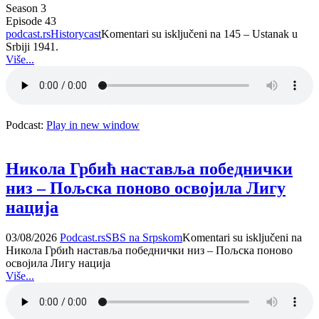
Season 3
Episode 43
podcast.rs
Historycast
Komentari su isključeni
na 145 – Ustanak u
Srbiji 1941.
Više...
Podcast:
Play in new window
Никола Грбић наставља победнички
низ – Пољска поново освојила Лигу
нација
03/08/2026
Podcast.rs
SBS na Srpskom
Komentari su isključeni
na
Никола Грбић наставља победнички низ – Пољска поново
освојила Лигу нација
Više...