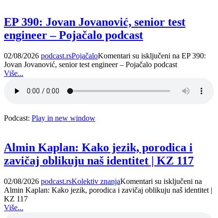
EP 390: Jovan Jovanović, senior test
engineer – Pojačalo podcast
02/08/2026
podcast.rs
Pojačalo
Komentari su isključeni
na EP 390:
Jovan Jovanović, senior test engineer – Pojačalo podcast
Više...
Podcast:
Play in new window
Almin Kaplan: Kako jezik, porodica i
zavičaj oblikuju naš identitet | KZ 117
02/08/2026
podcast.rs
Kolektiv znanja
Komentari su isključeni
na
Almin Kaplan: Kako jezik, porodica i zavičaj oblikuju naš identitet |
KZ 117
Više...