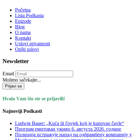
Početna
Lista Podkasta
Epizode
Blog
O nama
Kontakt
Uslovi privatnosti
Opšti uslovi
Newsletter
Email
Molimo sačekajte...
Prijavi se
Hvala Vam što ste se prijavili!
Najnoviji Podkasti
Ludwig Bauer: „Kuća ili čovjek koji je kupovao čavle“
Програм емитован уживо 6. августа 2026. годинe
Полиција истражује напад на одбрамбену компанију у