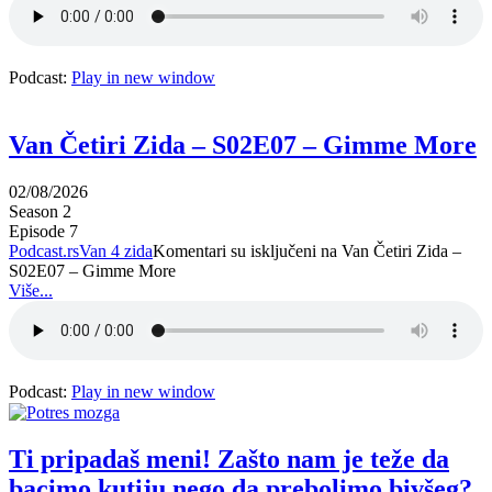
Podcast:
Play in new window
Van Četiri Zida – S02E07 – Gimme More
02/08/2026
Season 2
Episode 7
Podcast.rs
Van 4 zida
Komentari su isključeni
na Van Četiri Zida –
S02E07 – Gimme More
Više...
Podcast:
Play in new window
Ti pripadaš meni! Zašto nam je teže da
bacimo kutiju nego da prebolimo bivšeg?