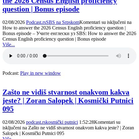
the 2026 Census English proficiency
question | Bonus episode
02/08/2026
Podcast.rs
SBS na Srpskom
Komentari su isključeni
na
How to answer the 2026 Census English proficiency question |
Bonus episode – Учите енглески уз SBS: How to answer the 2026
Census English proficiency question | Bonus episode
Više...
Podcast:
Play in new window
Zašto ne vidiš stvarnost onakvom kakva
jeste? | Zoran Salopek | Kosmički Putnici
095
02/08/2026
podcast.rs
kosmički putnici
1:52:28
Komentari su
isključeni
na Zašto ne vidiš stvarnost onakvom kakva jeste? | Zoran
Salopek | Kosmički Putnici 095
Više...