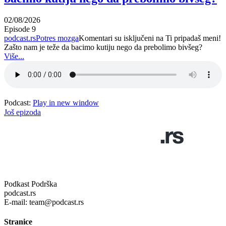
02/08/2026
Episode 9
podcast.rs
Potres mozga
Komentari su isključeni
na Ti pripadaš meni!
Zašto nam je teže da bacimo kutiju nego da prebolimo bivšeg?
Više...
Podcast:
Play in new window
Još epizoda
Podkast Podrška
podcast.rs
E-mail: team@podcast.rs
Stranice