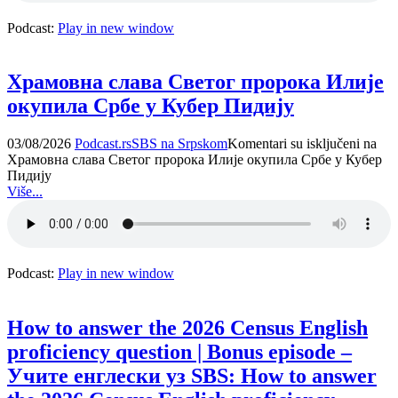
Podcast:
Play in new window
Храмовна слава Светог пророка Илије
окупила Србе у Кубер Пидију
03/08/2026
Podcast.rs
SBS na Srpskom
Komentari su isključeni
na
Храмовна слава Светог пророка Илије окупила Србе у Кубер
Пидију
Više...
Podcast:
Play in new window
How to answer the 2026 Census English
proficiency question | Bonus episode –
Учите енглески уз SBS: How to answer