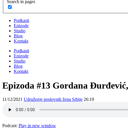
Search in pages
Podkasti
Epizode
Studio
Blog
Kontakt
Podkasti
Epizode
Studio
Blog
Kontakt
Epizoda #13 Gordana Đurđević,
11/12/2021
Udruženje poslovnih žena Srbije
26:19
Podcast:
Play in new window