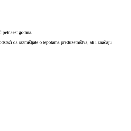
 petnaest godina.
dstaći da razmišljate o lepotama preduzetništva, ali i značaju