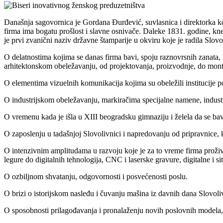
Današnja sagovornica je Gordana Đurđević, suvlasnica i direktorka ko
firma ima bogatu prošlost i slavne osnivače. Daleke 1831. godine, kn
je prvi zvanični naziv državne štamparije u okviru koje je radila Slovo
O delatnostima kojima se danas firma bavi, spoju raznovrsnih zanata,
arhitektonskom obeležavanju, od projektovanja, proizvodnje, do mon
O elementima vizuelnih komunikacija kojima su obeležili institucij
O industrijskom obeležavanju, markiračima specijalne namene, indus
O vremenu kada je išla u XIII beogradsku gimnaziju i želela da se ba
O zaposlenju u tadašnjoj Slovolivnici i napredovanju od pripravnice, k
O intenzivnim amplitudama u razvoju koje je za to vreme firma proživ
legure do digitalnih tehnologija, CNC i laserske gravure, digitalne i si
O ozbiljnom shvatanju, odgovornosti i posvećenosti poslu.
O brizi o istorijskom nasleđu i čuvanju mašina iz davnih dana Slovoli
O sposobnosti prilagođavanja i pronalaženju novih poslovnih modela, mo