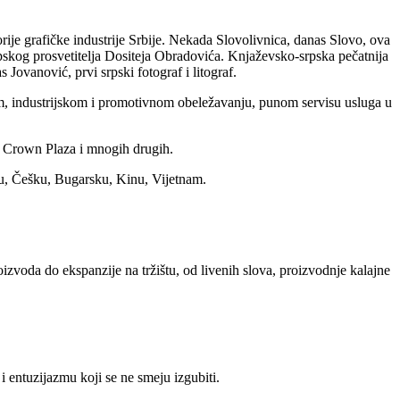
ije grafičke industrije Srbije. Nekada Slovolivnica, danas Slovo, ova
pskog prosvetitelja Dositeja Obradovića. Knjaževsko-srpska pečatnija
Jovanović, prvi srpski fotograf i litograf.
kom, industrijskom i promotivnom obeležavanju, punom servisu usluga u
, Crown Plaza i mnogih drugih.
u, Češku, Bugarsku, Kinu, Vijetnam.
zvoda do ekspanzije na tržištu, od livenih slova, proizvodnje kalajne
i entuzijazmu koji se ne smeju izgubiti.