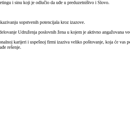
ingu i sinu koji je odlučio da uđe u preduzetništvo i Slovo.
iskazivanju sopstvenih potencijala kroz izazove.
 delovanje Udruženja poslovnih žena u kojem je aktivno angažovana već
lnoj karijeri i uspešnoj firmi izaziva veliko poštovanje, koja će vas po
ađe rešenje.