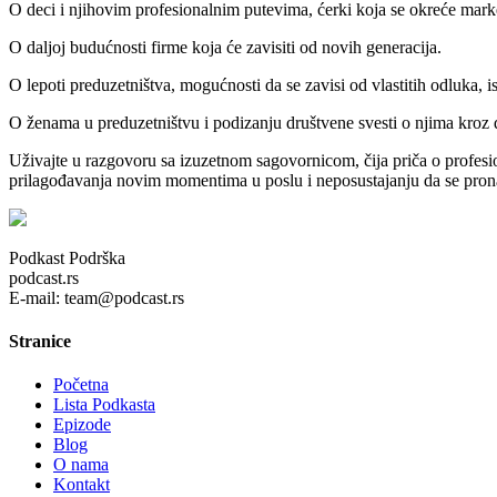
O deci i njihovim profesionalnim putevima, ćerki koja se okreće market
O daljoj budućnosti firme koja će zavisiti od novih generacija.
O lepoti preduzetništva, mogućnosti da se zavisi od vlastitih odluka, 
O ženama u preduzetništvu i podizanju društvene svesti o njima kroz
Uživajte u razgovoru sa izuzetnom sagovornicom, čija priča o profesiona
prilagođavanja novim momentima u poslu i neposustajanju da se pron
Podkast Podrška
podcast.rs
E-mail: team@podcast.rs
Stranice
Početna
Lista Podkasta
Epizode
Blog
O nama
Kontakt