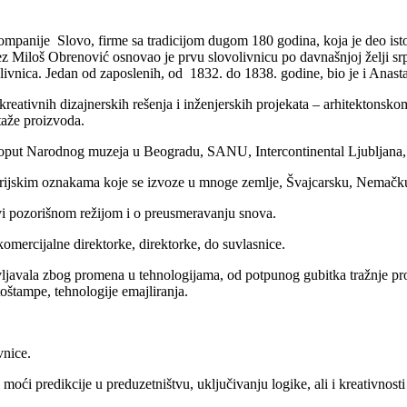
mpanije Slovo, firme sa tradicijom dugom 180 godina, koja je deo istor
ez Miloš Obrenović osnovao je prvu slovolivnicu po davnašnjoj želji sr
livnica. Jedan od zaposlenih, od 1832. do 1838. godine, bio je i Anastas 
 kreativnih dizajnerskih rešenja i inženjerskih projekata – arhitektons
taže proizvoda.
e poput Narodnog muzeja u Beogradu, SANU, Intercontinental Ljubljana
trijskim oznakama koje se izvoze u mnoge zemlje, Švajcarsku, Nemačk
vi pozorišnom režijom i o preusmeravanju snova.
omercijalne direktorke, direktorke, do suvlasnice.
ljavala zbog promena u tehnologijama, od potpunog gubitka tražnje proi
toštampe, tehnologije emajliranja.
vnice.
ći predikcije u preduzetništvu, uključivanju logike, ali i kreativnosti 