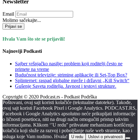
Newsletter
Email
Molimo sačekajte...
Prijavi se
Hvala Vam što ste se prijavili!
Najnoviji Podkasti
Sajber vršnjačko nasilje: problem koji roditelji često ne
primete na vreme
Budućnost televizije: striming aplikacije ili Set-Top Box?
Splinternet: raspad globalne mreže i državni „Kill Switch“
Gušenje Saveta roditelja. Javnost i testovi strukture.
Copyright © 2020 Podcast.rs - Podkast Podrška
Poštovani, ovaj sajt koristi kolačiće (tekstualne datoteke). Takođe,
ovaj sajt koristi Facebook Pixel i Google Analytics. PODCAST.RS,
Facebook i Google Analytics apsolutno neće prikupljati informacije
o ličnosti posetioca, niti na drugi način omogućiti pristup takvim
informacijama. Klikom ‘’U redu'' prihvatate mehanizam korišćenja
kolačića koji služe za razvoj i poboljšanje naše web stranice, kao i
usluga koje Vam nudimo. Hvala!
U redu
Uslovi o privatnosti