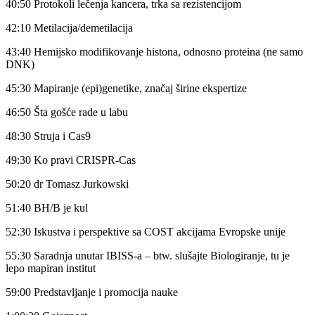
40:50 Protokoli lečenja kancera, trka sa rezistencijom
42:10 Metilacija/demetilacija
43:40 Hemijsko modifikovanje histona, odnosno proteina (ne samo
DNK)
45:30 Mapiranje (epi)genetike, značaj širine ekspertize
46:50 Šta gošće rade u labu
48:30 Struja i Cas9
49:30 Ko pravi CRISPR-Cas
50:20 dr Tomasz Jurkowski
51:40 BH/B je kul
52:30 Iskustva i perspektive sa COST akcijama Evropske unije
55:30 Saradnja unutar IBISS-a – btw. slušajte Biologiranje, tu je
lepo mapiran institut
59:00 Predstavljanje i promocija nauke