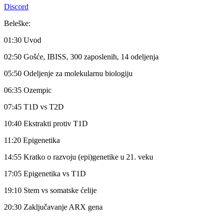
Discord
Beleške:
01:30 Uvod
02:50 Gošće, IBISS, 300 zaposlenih, 14 odeljenja
05:50 Odeljenje za molekularnu biologiju
06:35 Ozempic
07:45 T1D vs T2D
10:40 Ekstrakti protiv T1D
11:20 Epigenetika
14:55 Kratko o razvoju (epi)genetike u 21. veku
17:05 Epigenetika vs T1D
19:10 Stem vs somatske ćelije
20:30 Zaključavanje ARX gena