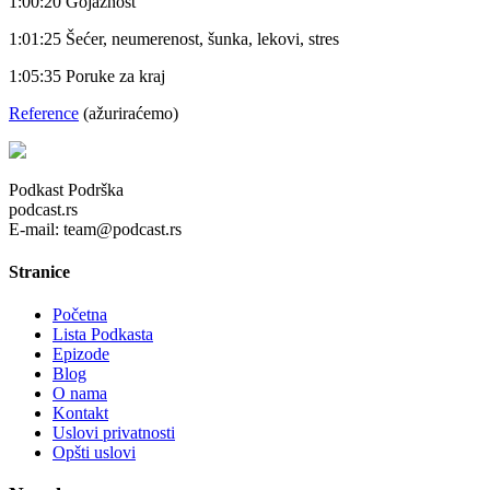
1:00:20 Gojaznost
1:01:25 Šećer, neumerenost, šunka, lekovi, stres
1:05:35 Poruke za kraj
Reference
(ažuriraćemo)
Podkast Podrška
podcast.rs
E-mail: team@podcast.rs
Stranice
Početna
Lista Podkasta
Epizode
Blog
O nama
Kontakt
Uslovi privatnosti
Opšti uslovi