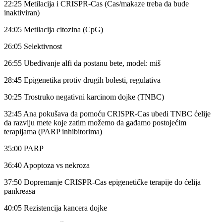
22:25 Metilacija i CRISPR-Cas (Cas/makaze treba da bude
inaktiviran)
24:05 Metilacija citozina (CpG)
26:05 Selektivnost
26:55 Ubeđivanje alfi da postanu bete, model: miš
28:45 Epigenetika protiv drugih bolesti, regulativa
30:25 Trostruko negativni karcinom dojke (TNBC)
32:45 Ana pokušava da pomoću CRISPR-Cas ubedi TNBC ćelije
da razviju mete koje zatim možemo da gađamo postojećim
terapijama (PARP inhibitorima)
35:00 PARP
36:40 Apoptoza vs nekroza
37:50 Dopremanje CRISPR-Cas epigenetičke terapije do ćelija
pankreasa
40:05 Rezistencija kancera dojke