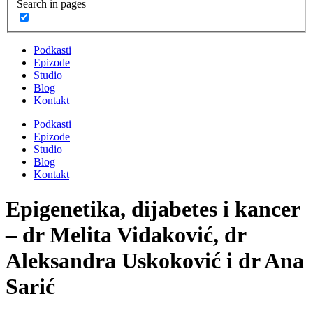
Search in pages
Podkasti
Epizode
Studio
Blog
Kontakt
Podkasti
Epizode
Studio
Blog
Kontakt
Epigenetika, dijabetes i kancer
– dr Melita Vidaković, dr
Aleksandra Uskoković i dr Ana
Sarić