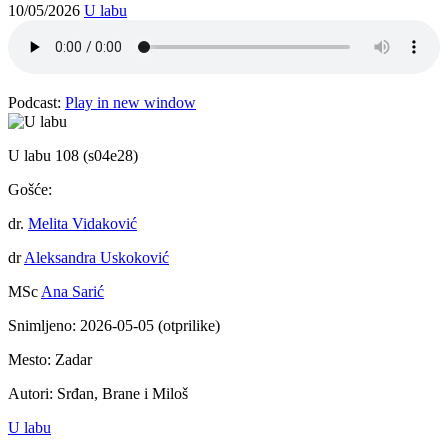
10/05/2026
U labu
Podcast:
Play in new window
U labu 108 (s04e28)
Gošće:
dr.
Melita Vidaković
dr
Aleksandra Uskoković
MSc
Ana Sarić
Snimljeno: 2026-05-05 (otprilike)
Mesto: Zadar
Autori: Srđan, Brane i Miloš
U labu