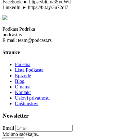
Facebook ► https://bit.ly/3SyuWti
LinkedIn ► https://bit.ly/3u72dl7
Podkast Podrška
podcast.rs
E-mail: team@podcast.rs
Stranice
Početna
Lista Podkasta
Epizode
Blog
O nama
Kontakt
Uslovi privatnosti
Opšti uslovi
Newsletter
Email
Molimo sačekajte...