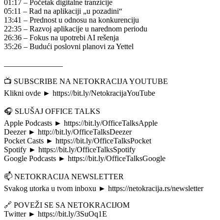
01:17 – Početak digitalne tranzicije
05:11 – Rad na aplikaciji „u pozadini“
13:41 – Prednost u odnosu na konkurenciju
22:35 – Razvoj aplikacije u narednom periodu
26:36 – Fokus na upotrebi AI rešenja
35:26 – Budući poslovni planovi za Yettel
_______________
📺 SUBSCRIBE NA NETOKRACIJA YOUTUBE
Klikni ovde ► https://bit.ly/NetokracijaYouTube
🎧 SLUŠAJ OFFICE TALKS
Apple Podcasts ► https://bit.ly/OfficeTalksApple
Deezer ► http://bit.ly/OfficeTalksDeezer
Pocket Casts ► https://bit.ly/OfficeTalksPocket
Spotify ► https://bit.ly/OfficeTalksSpotify
Google Podcasts ► https://bit.ly/OfficeTalksGoogle
📫 NETOKRACIJA NEWSLETTER
Svakog utorka u tvom inboxu ► https://netokracija.rs/newsletter
🔗 POVEŽI SE SA NETOKRACIJOM
Twitter ► https://bit.ly/3SuOq1E