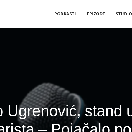
PODKASTI
EPIZODE
STUDI
p Ugrenović, stand
rista – Pojačalo p