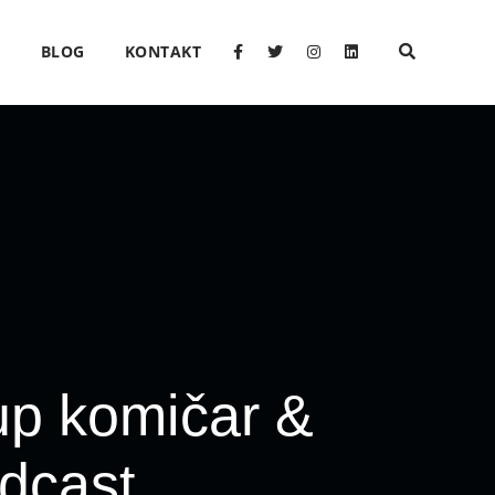
O
BLOG
KONTAKT
 up komičar &
odcast