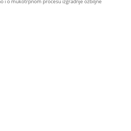
kao i o mukotrpnom procesu izgradnje ozbiljne