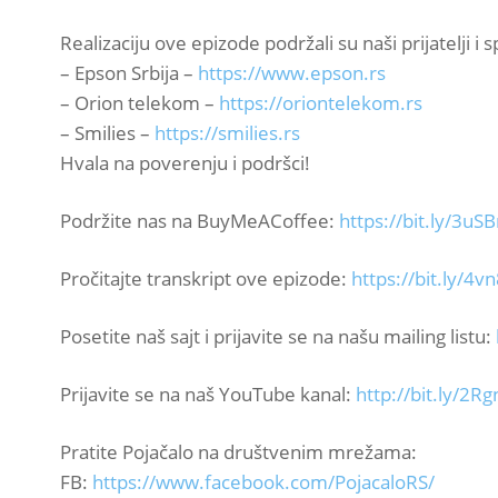
Realizaciju ove epizode podržali su naši prijatelji i 
– Epson Srbija –
https://www.epson.rs
– Orion telekom –
https://oriontelekom.rs
– Smilies –
https://smilies.rs
Hvala na poverenju i podršci!
Podržite nas na BuyMeACoffee:
https://bit.ly/3u
Pročitajte transkript ove epizode:
https://bit.ly/4v
Posetite naš sajt i prijavite se na našu mailing listu:
Prijavite se na naš YouTube kanal:
http://bit.ly/2R
Pratite Pojačalo na društvenim mrežama:
FB:
https://www.facebook.com/PojacaloRS/