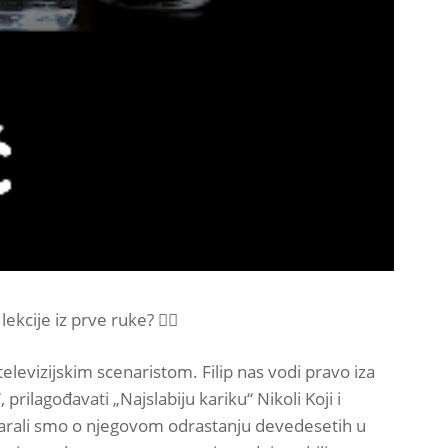
ekcije iz prve ruke? 👇🏻
levizijskim scenaristom. Filip nas vodi pravo iza
prilagođavati „Najslabiju kariku“ Nikoli Koji i
ovarali smo o njegovom odrastanju devedesetih u