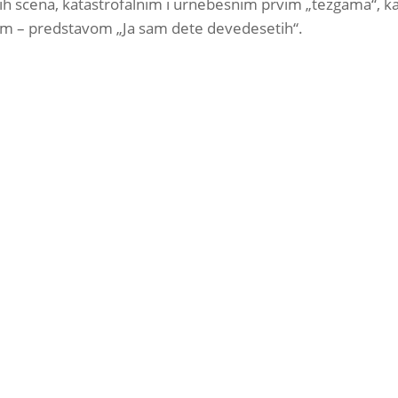
ikih scena, katastrofalnim i urnebesnim prvim „tezgama“, 
tom – predstavom „Ja sam dete devedesetih“.