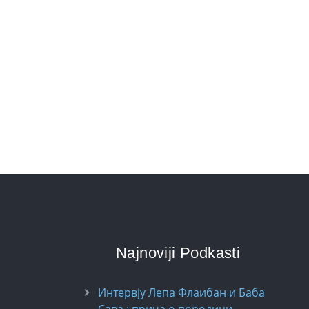
Najnoviji Podkasti
Интервју Лепа Флаибан и Баба