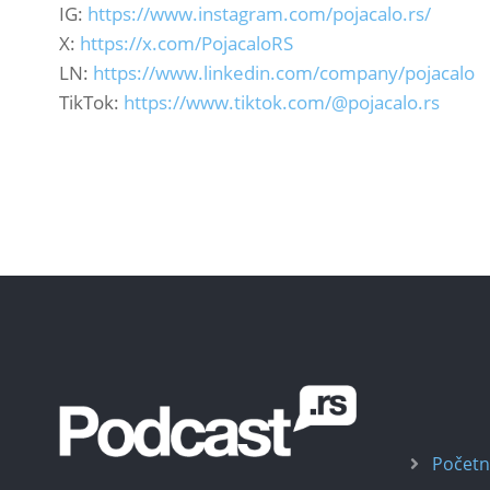
IG:
https://www.instagram.com/pojacalo.rs/
X:
https://x.com/PojacaloRS
LN:
https://www.linkedin.com/company/pojacalo
TikTok:
https://www.tiktok.com/@pojacalo.rs
Počet