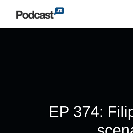
EP 374: Fili
scena