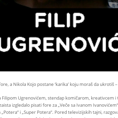
ore, a Nikola Kojo postane ‘karika’ koju moraš da ukrotiš – l
a Filipom Ugrenovićem, stendap komičarom, kreativcem i te
 zaista izgledalo pisati fore za „Veče sa Ivanom Ivanovićem“, 
otera“ i „Super Potera“. Pored televizijskih tajni, razg