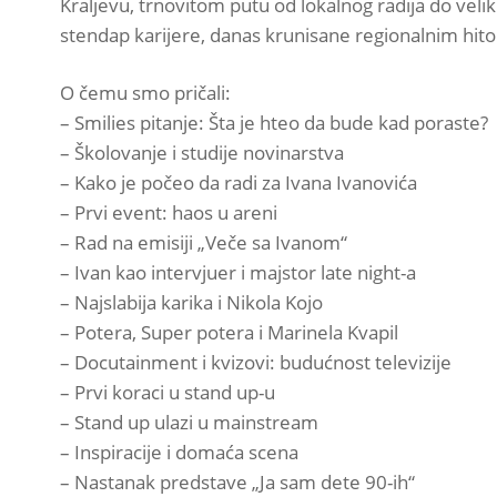
Kraljevu, trnovitom putu od lokalnog radija do vel
stendap karijere, danas krunisane regionalnim hi
O čemu smo pričali:
– Smilies pitanje: Šta je hteo da bude kad poraste?
– Školovanje i studije novinarstva
– Kako je počeo da radi za Ivana Ivanovića
– Prvi event: haos u areni
– Rad na emisiji „Veče sa Ivanom“
– Ivan kao intervjuer i majstor late night-a
– Najslabija karika i Nikola Kojo
– Potera, Super potera i Marinela Kvapil
– Docutainment i kvizovi: budućnost televizije
– Prvi koraci u stand up-u
– Stand up ulazi u mainstream
– Inspiracije i domaća scena
– Nastanak predstave „Ja sam dete 90-ih“