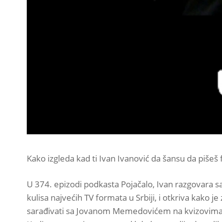
Kako izgleda kad ti Ivan Ivanović da šansu da pišeš f
U 374. epizodi podkasta Pojačalo, Ivan razgovara s
kulisa najvećih TV formata u Srbiji, i otkriva kako je
sarađivati sa Jovanom Memedovićem na kvizovima „P