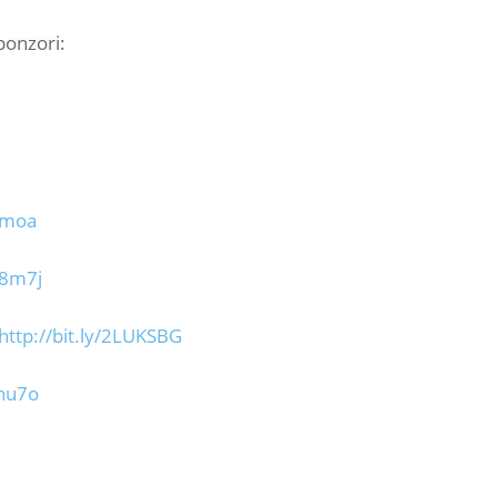
sponzori:
SBmoa
n8m7j
http://bit.ly/2LUKSBG
gnu7o