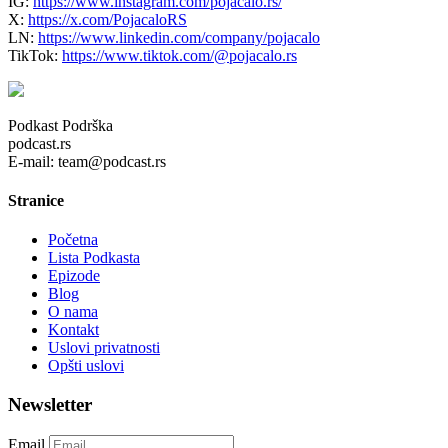
IG:
https://www.instagram.com/pojacalo.rs/
X:
https://x.com/PojacaloRS
LN:
https://www.linkedin.com/company/pojacalo
TikTok:
https://www.tiktok.com/@pojacalo.rs
Podkast Podrška
podcast.rs
E-mail: team@podcast.rs
Stranice
Početna
Lista Podkasta
Epizode
Blog
O nama
Kontakt
Uslovi privatnosti
Opšti uslovi
Newsletter
Email