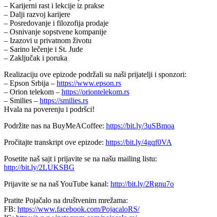
– Karijerni rast i lekcije iz prakse
– Dalji razvoj karijere
– Posredovanje i filozofija prodaje
– Osnivanje sopstvene kompanije
– Izazovi u privatnom životu
– Sarino lečenje i St. Jude
– Zaključak i poruka
Realizaciju ove epizode podržali su naši prijatelji i sponzori:
– Epson Srbija –
https://www.epson.rs
– Orion telekom –
https://oriontelekom.rs
– Smilies –
https://smilies.rs
Hvala na poverenju i podršci!
Podržite nas na BuyMeACoffee:
https://bit.ly/3uSBmoa
Pročitajte transkript ove epizode:
https://bit.ly/4gqf0VA
Posetite naš sajt i prijavite se na našu mailing listu:
http://bit.ly/2LUKSBG
Prijavite se na naš YouTube kanal:
http://bit.ly/2Rgnu7o
Pratite Pojačalo na društvenim mrežama:
FB:
https://www.facebook.com/PojacaloRS/