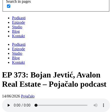
Search in pages
Podkasti
Epizode
Studio
Blog
Kontakt
Podkasti
Epizode
Studio
Blog
Kontakt
EP 373: Bojan Jevtić, Avalon
Real Estate – Pojačalo podcast
14/06/2026
Pojačalo