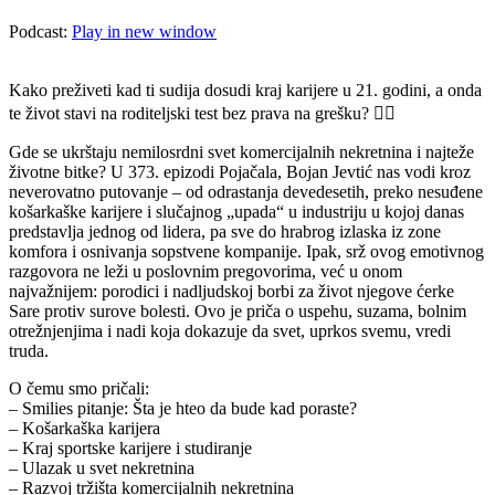
Podcast:
Play in new window
Kako preživeti kad ti sudija dosudi kraj karijere u 21. godini, a onda
te život stavi na roditeljski test bez prava na grešku? 👇🏻
Gde se ukrštaju nemilosrdni svet komercijalnih nekretnina i najteže
životne bitke? U 373. epizodi Pojačala, Bojan Jevtić nas vodi kroz
neverovatno putovanje – od odrastanja devedesetih, preko nesuđene
košarkaške karijere i slučajnog „upada“ u industriju u kojoj danas
predstavlja jednog od lidera, pa sve do hrabrog izlaska iz zone
komfora i osnivanja sopstvene kompanije. Ipak, srž ovog emotivnog
razgovora ne leži u poslovnim pregovorima, već u onom
najvažnijem: porodici i nadljudskoj borbi za život njegove ćerke
Sare protiv surove bolesti. Ovo je priča o uspehu, suzama, bolnim
otrežnjenjima i nadi koja dokazuje da svet, uprkos svemu, vredi
truda.
O čemu smo pričali:
– Smilies pitanje: Šta je hteo da bude kad poraste?
– Košarkaška karijera
– Kraj sportske karijere i studiranje
– Ulazak u svet nekretnina
– Razvoj tržišta komercijalnih nekretnina