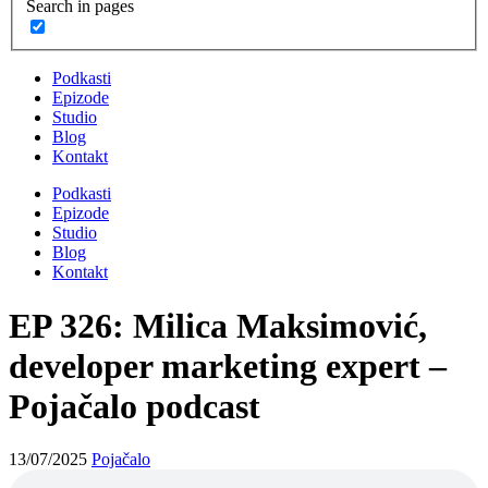
Search in pages
Podkasti
Epizode
Studio
Blog
Kontakt
Podkasti
Epizode
Studio
Blog
Kontakt
EP 326: Milica Maksimović,
developer marketing expert –
Pojačalo podcast
13/07/2025
Pojačalo