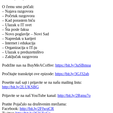
O čemu smo pričali:
– Najava razgovora
– Početak razgovora
– Kad porastem biću
– Ulazak u IT svet
– Šta posle faksa
– Novo poglavlje – Novi Sad
– Napredak u karijeri
– Internet i edukacija
– Organizacija u IT-ju
– Ulazak u preduzetništvo
– Zaključak razgovora
Podržite nas na BuyMeACoffee:
https://bit.ly/3uSBmoa
Pročitajte transkript ove epizode:
https://bit.ly/3GJ32ab
Posetite naš sajt i prijavite se na našu mailing listu:
http://bit.ly/2LUKSBG
Prijavite se na naš YouTube kanal:
http://bit.ly/2Rgnu7o
Pratite Pojačalo na društvenim mrežama:
Facebook:
http://bit.ly/2FfwqCR