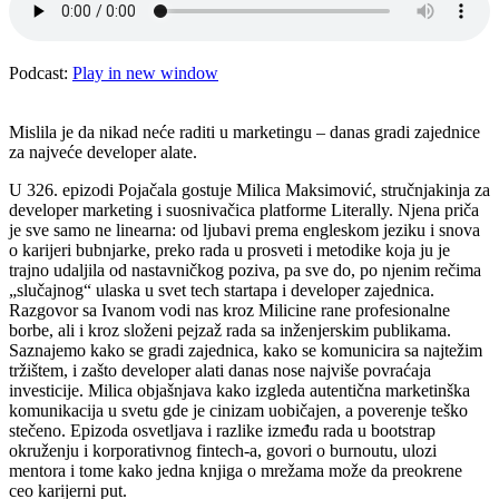
Podcast:
Play in new window
Mislila je da nikad neće raditi u marketingu – danas gradi zajednice
za najveće developer alate.
U 326. epizodi Pojačala gostuje Milica Maksimović, stručnjakinja za
developer marketing i suosnivačica platforme Literally. Njena priča
je sve samo ne linearna: od ljubavi prema engleskom jeziku i snova
o karijeri bubnjarke, preko rada u prosveti i metodike koja ju je
trajno udaljila od nastavničkog poziva, pa sve do, po njenim rečima
„slučajnog“ ulaska u svet tech startapa i developer zajednica.
Razgovor sa Ivanom vodi nas kroz Milicine rane profesionalne
borbe, ali i kroz složeni pejzaž rada sa inženjerskim publikama.
Saznajemo kako se gradi zajednica, kako se komunicira sa najtežim
tržištem, i zašto developer alati danas nose najviše povraćaja
investicije. Milica objašnjava kako izgleda autentična marketinška
komunikacija u svetu gde je cinizam uobičajen, a poverenje teško
stečeno. Epizoda osvetljava i razlike između rada u bootstrap
okruženju i korporativnog fintech-a, govori o burnoutu, ulozi
mentora i tome kako jedna knjiga o mrežama može da preokrene
ceo karijerni put.