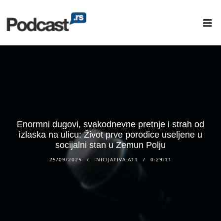
Enormni dugovi, svakodnevne pretnje i strah od
izlaska na ulicu: Život prve porodice useljene u
socijalni stan u Zemun Polju
25/09/2025
INICIJATIVA A11
0:29:11