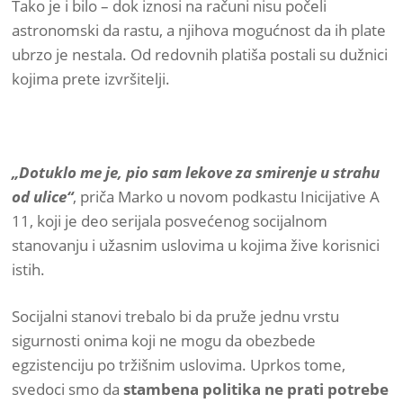
Tako je i bilo – dok iznosi na računi nisu počeli
astronomski da rastu, a njihova mogućnost da ih plate
ubrzo je nestala. Od redovnih platiša postali su dužnici
kojima prete izvršitelji.
„Dotuklo me je, pio sam lekove za smirenje u strahu
od ulice“
, priča Marko u novom podkastu Inicijative A
11, koji je deo serijala posvećenog socijalnom
stanovanju i užasnim uslovima u kojima žive korisnici
istih.
Socijalni stanovi trebalo bi da pruže jednu vrstu
sigurnosti onima koji ne mogu da obezbede
egzistenciju po tržišnim uslovima. Uprkos tome,
svedoci smo da
stambena politika ne prati potrebe