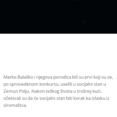
Marko Balaško i njegova porodica bili su prvi koji su se,
po sprovedenom konkursu, uselili u socijalni stan u
Zemun Polju. Nakon teškog života u trošnoj kući,
očekivali su da će socijalni stan biti korak ka izlasku iz
siromaštva.