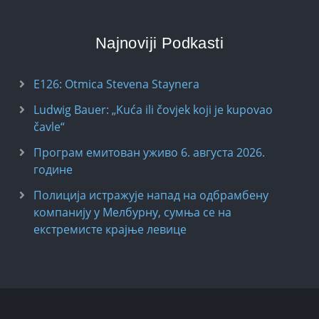
Najnoviji Podkasti
E126: Otmica Stevena Staynera
Ludwig Bauer: „Kuća ili čovjek koji je kupovao
čavle“
Програм емитован уживо 6. августа 2026.
годинe
Полиција истражује напад на одбрамбену
компанију у Мелбурну, сумња се на
екстремисте крајње левице