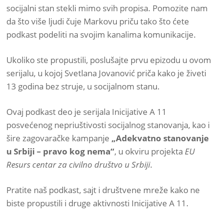
socijalni stan stekli mimo svih propisa. Pomozite nam
da što više ljudi čuje Markovu priču tako što ćete
podkast podeliti na svojim kanalima komunikacije.
Ukoliko ste propustili, poslušajte prvu epizodu u ovom
serijalu, u kojoj Svetlana Jovanović priča kako je živeti
13 godina bez struje, u socijalnom stanu.
Ovaj podkast deo je serijala Inicijative A 11
posvećenog nepriuštivosti socijalnog stanovanja, kao i
šire zagovaračke kampanje
„Adekvatno stanovanje
u Srbiji – pravo kog nema“
, u okviru projekta
EU
Resurs centar za civilno društvo u Srbiji
.
Pratite naš podkast, sajt i društvene mreže kako ne
biste propustili i druge aktivnosti Inicijative A 11.