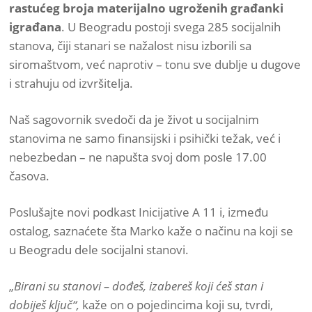
rastućeg broja materijalno ugroženih građanki
igrađana
. U Beogradu postoji svega 285 socijalnih
stanova, čiji stanari se nažalost nisu izborili sa
siromaštvom, već naprotiv – tonu sve dublje u dugove
i strahuju od izvršitelja.
Naš sagovornik svedoči da je život u socijalnim
stanovima ne samo finansijski i psihički težak, već i
nebezbedan – ne napušta svoj dom posle 17.00
časova.
Poslušajte novi podkast Inicijative A 11 i, između
ostalog, saznaćete šta Marko kaže o načinu na koji se
u Beogradu dele socijalni stanovi.
„
Birani su stanovi – dođeš, izabereš koji ćeš stan i
dobiješ ključ“,
kaže on o pojedincima koji su, tvrdi,