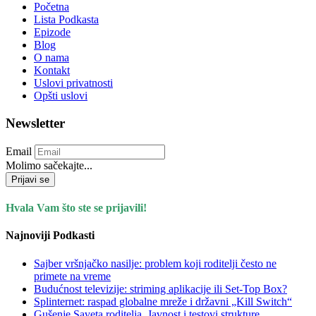
Početna
Lista Podkasta
Epizode
Blog
O nama
Kontakt
Uslovi privatnosti
Opšti uslovi
Newsletter
Email
Molimo sačekajte...
Prijavi se
Hvala Vam što ste se prijavili!
Najnoviji Podkasti
Sajber vršnjačko nasilje: problem koji roditelji često ne
primete na vreme
Budućnost televizije: striming aplikacije ili Set-Top Box?
Splinternet: raspad globalne mreže i državni „Kill Switch“
Gušenje Saveta roditelja. Javnost i testovi strukture.