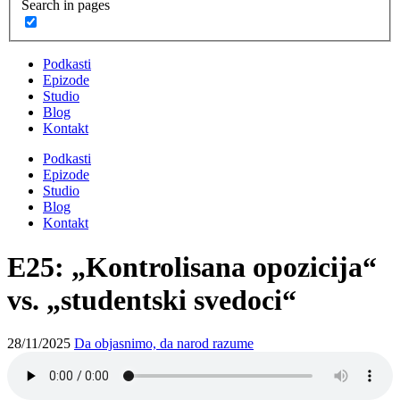
Search in pages
Podkasti
Epizode
Studio
Blog
Kontakt
Podkasti
Epizode
Studio
Blog
Kontakt
E25: „Kontrolisana opozicija“
vs. „studentski svedoci“
28/11/2025
Da objasnimo, da narod razume