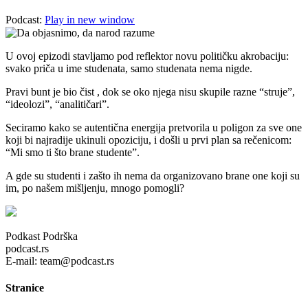
Podcast:
Play in new window
U ovoj epizodi stavljamo pod reflektor novu političku akrobaciju:
svako priča u ime studenata, samo studenata nema nigde.
Pravi bunt je bio čist , dok se oko njega nisu skupile razne “struje”,
“ideolozi”, “analitičari”.
Seciramo kako se autentična energija pretvorila u poligon za sve one
koji bi najradije ukinuli opoziciju, i došli u prvi plan sa rečenicom:
“Mi smo ti što brane studente”.
A gde su studenti i zašto ih nema da organizovano brane one koji su
im, po našem mišljenju, mnogo pomogli?
Podkast Podrška
podcast.rs
E-mail: team@podcast.rs
Stranice