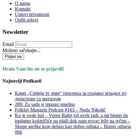
O nama
Kontakt
Uslovi privatnosti
Opšti uslovi
Newsletter
Email
Molimo sačekajte...
Prijavi se
Hvala Vam što ste se prijavili!
Najnoviji Podkasti
Камп „Србија те зове“ прилика за спајање младих из
дијаспоре са матицом
289: Za sada je mnogo smešno
Folklor Magazin Podcast #163 – Neda Nikolić
Ko je ovde lud – Voren Bafet još uvek radi, a mi bismo da
ispijamo koktelčiće na plaži dok nam novac leže na rečun –
Skupe greške koje deluju kao dobra odluka – Biznis odiseja
066