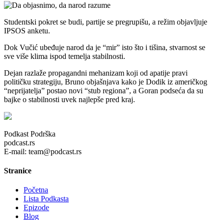
Studentski pokret se budi, partije se pregrupišu, a režim objavljuje
IPSOS anketu.
Dok Vučić ubeđuje narod da je “mir” isto što i tišina, stvarnost se
sve više klima ispod temelja stabilnosti.
Dejan razlaže propagandni mehanizam koji od apatije pravi
političku strategiju, Bruno objašnjava kako je Dodik iz američkog
“neprijatelja” postao novi “stub regiona”, a Goran podseća da su
bajke o stabilnosti uvek najlepše pred kraj.
Podkast Podrška
podcast.rs
E-mail: team@podcast.rs
Stranice
Početna
Lista Podkasta
Epizode
Blog