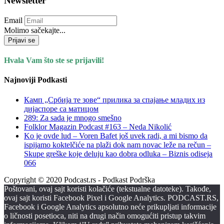
Newsletter
Email
Molimo sačekajte...
Prijavi se
Hvala Vam što ste se prijavili!
Najnoviji Podkasti
Камп „Србија те зове“ прилика за спајање младих из
дијаспоре са матицом
289: Za sada je mnogo smešno
Folklor Magazin Podcast #163 – Neda Nikolić
Ko je ovde lud – Voren Bafet još uvek radi, a mi bismo da
ispijamo koktelčiće na plaži dok nam novac leže na rečun –
Skupe greške koje deluju kao dobra odluka – Biznis odiseja
066
Copyright © 2020 Podcast.rs - Podkast Podrška
Poštovani, ovaj sajt koristi kolačiće (tekstualne datoteke). Takođe,
ovaj sajt koristi Facebook Pixel i Google Analytics. PODCAST.RS,
Facebook i Google Analytics apsolutno neće prikupljati informacije
o ličnosti posetioca, niti na drugi način omogućiti pristup takvim