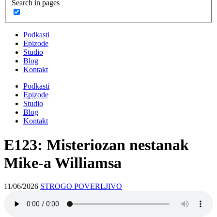
Search in pages
Podkasti
Epizode
Studio
Blog
Kontakt
Podkasti
Epizode
Studio
Blog
Kontakt
E123: Misteriozan nestanak
Mike-a Williamsa
11/06/2026
STROGO POVERLJIVO