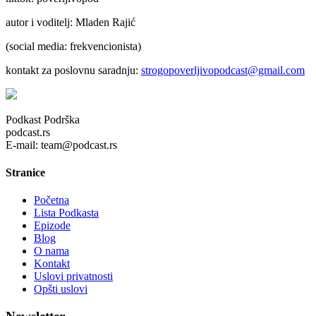
autor i voditelj: Mladen Rajić
(social media: frekvencionista)
kontakt za poslovnu saradnju:
strogopoverljivopodcast@gmail.com
Podkast Podrška
podcast.rs
E-mail: team@podcast.rs
Stranice
Početna
Lista Podkasta
Epizode
Blog
O nama
Kontakt
Uslovi privatnosti
Opšti uslovi