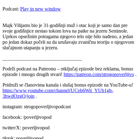
Podcast:
Play in new window
Majk Vilijams bio je 31-godišnji muž i otac koji je samo dan pre
svoje godišnjice nestao tokom lova na patke na jezeru Seminole.
Uprkos opsežnim potragama njegovo telo nije bilo nađeno, a jedan
po jedan dokaz počeli su da urušavaju zvaničnu teoriju o njegovom
slučajnom utapanju u jezeru.
________________________________
Podrži podcast na Patreonu – otključaj epizode bez reklama, bonus
epizode i mnogo drugih stvari!
https://patreon.com/strogopoverljivo
.
Pridruži se članovima kanala i slušaj bonus epizode na YouTube-u!
https://www.youtube.com/channel/UCeb6Wii_YUb1gb-
3hwdOzgQ/join
.
instagram: strogopoverljivopodcast
facebook: /poverljivopod
twitter/X: poverljivopod
tiktok: poverljivopod