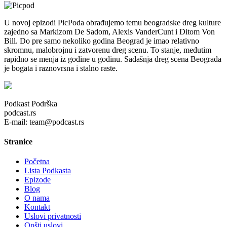
U novoj epizodi PicPoda obrađujemo temu beogradske dreg kulture
zajedno sa Markizom De Sadom, Alexis VanderCunt i Ditom Von
Bill. Do pre samo nekoliko godina Beograd je imao relativno
skromnu, malobrojnu i zatvorenu dreg scenu. To stanje, međutim
rapidno se menja iz godine u godinu. Sadašnja dreg scena Beograda
je bogata i raznovrsna i stalno raste.
Podkast Podrška
podcast.rs
E-mail: team@podcast.rs
Stranice
Početna
Lista Podkasta
Epizode
Blog
O nama
Kontakt
Uslovi privatnosti
Opšti uslovi