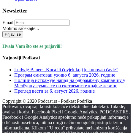
Newsletter
Email
Molimo sačekajte...
Prijavi se
Hvala Vam što ste se prijavili!
Najnoviji Podkasti
Ludwig Bauer: „Kuća ili čovjek koji je kupovao čavle“
Програм емитован уживо 6. августа 2026. годинe
Полиција истражује напад на одбрамбену компанију у
Мелбурну, сумња се на екстремисте крајње левице
Преглед вести за 6. август 2026. године
Copyright © 2020 Podcast.rs - Podkast Podrška
Poštovani, ovaj sajt koristi kolačiće (tekstualne datoteke). Takođe,
ovaj sajt koristi Facebook Pixel i Google Analytics. PODCAST.RS,
Facebook i Google Analytics apsolutno neće prikupljati informacije
o ličnosti posetioca, niti na drugi način omogućiti pristup takvim
informacijama. Klikom ‘’U redu'' prihvatate mehanizam korišćenja