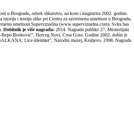
ti u Beogradu, odsek slikarstvo, na kom i magistrira 2002. godine.
storiju i teoriju slike pri Centru za savremenu umetnost u Beogradu.
savremenu umetnost Supervizuelna (www.supervizuelna.com). Svira bas
u.
Dobitnik je više nagrada:
2014. Nagrada publike 27. Memorijala
ip-Bepo Benković”, Herceg Novi, Crna Gora. Godine 2002. dobio je
BALKANA: Lice-Identitet”, Narodni muzej, Kralјevo. 1998. Nagrada