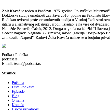
Žolt Kovač
je rođen u Pančevu 1975. godine. Po svršetku Matematičk
Doktorske studije umetnosti završava 2016. godine na Fakultetu liko
Radi kao redovni profesor strukovnih studija u Visokoj školi struko
gitaru u alternativnoj rok grupi Jarboli. Izlagao je na više od dvades
Nadežde Petrović, Čačak, 2012. Druga nagrada na izložbi “Likovna 
sledeće nagrade:Nagrada 35. zimskog salona, galerija “Josip-Bep
za mozaik “Napred”. Radovi Žolta Kovača nalaze se u brojnim privat
Podkast Podrška
podcast.rs
E-mail: team@podcast.rs
Stranice
Početna
Lista Podkasta
Epizode
Blog
O nama
Kontakt
Uslovi privatnosti