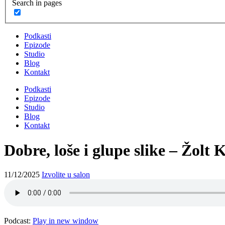
Search in pages
Podkasti
Epizode
Studio
Blog
Kontakt
Podkasti
Epizode
Studio
Blog
Kontakt
Dobre, loše i glupe slike – Žolt
11/12/2025
Izvolite u salon
Podcast:
Play in new window