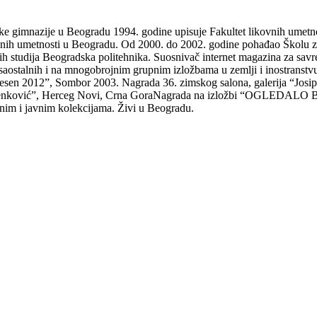
e gimnazije u Beogradu 1994. godine upisuje Fakultet likovnih umetnos
vnih umetnosti u Beogradu. Od 2000. do 2002. godine pohađao Školu za i
vnih studija Beogradska politehnika. Suosnivač internet magazina za 
et saostalnih i na mnogobrojnim grupnim izložbama u zemlji i inostranstv
jesen 2012”, Sombor 2003. Nagrada 36. zimskog salona, galerija “Jos
o Benković”, Herceg Novi, Crna GoraNagrada na izložbi “OGLEDALO 
nim i javnim kolekcijama. Živi u Beogradu.