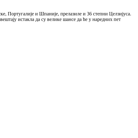
ке, Португалије и Шпаније, прелазиле и 36 степни Целзијуса.
звештају истакла да су велике шансе да ће у наредних пет