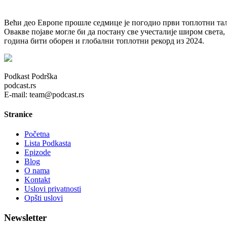
Већи део Европе прошле седмице је погодио први топлотни тал
Овакве појаве могле би да постану све учесталије широм света,
година бити оборен и глобални топлотни рекорд из 2024.
Podkast Podrška
podcast.rs
E-mail: team@podcast.rs
Stranice
Početna
Lista Podkasta
Epizode
Blog
O nama
Kontakt
Uslovi privatnosti
Opšti uslovi
Newsletter