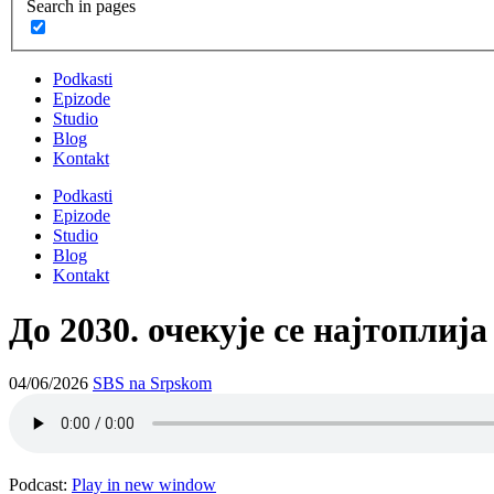
Search in pages
Podkasti
Epizode
Studio
Blog
Kontakt
Podkasti
Epizode
Studio
Blog
Kontakt
До 2030. очекује се најтоплија
04/06/2026
SBS na Srpskom
Podcast:
Play in new window