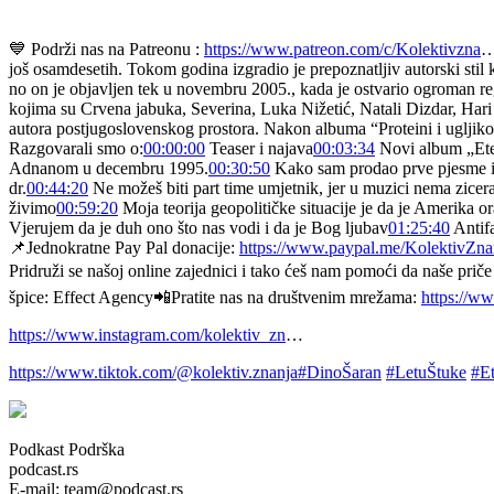
💙 Podrži nas na Patreonu :
https://www.patreon.com/c/Kolektivzna
…
još osamdesetih. Tokom godina izgradio je prepoznatljiv autorski stil 
no on je objavljen tek u novembru 2005., kada je ostvario ogroman re
kojima su Crvena jabuka, Severina, Luka Nižetić, Natali Dizdar, Hari
autora postjugoslovenskog prostora. Nakon albuma “Proteini i ugljiko
Razgovarali smo o:
00:00:00
Teaser i najava
00:03:34
Novi album „Eter
Adnanom u decembru 1995.
00:30:50
Kako sam prodao prve pjesme i
dr.
00:44:20
Ne možeš biti part time umjetnik, jer u muzici nema zicer
živimo
00:59:20
Moja teorija geopolitičke situacije je da je Amerika o
Vjerujem da je duh ono što nas vodi i da je Bog ljubav
01:25:40
Antifa
📌Jednokratne Pay Pal donacije:
https://www.paypal.me/KolektivZna
Pridruži se našoj online zajednici i tako ćeš nam pomoći da naše pr
špice: Effect Agency📲Pratite nas na društvenim mrežama:
https://w
https://www.instagram.com/kolektiv_zn
…
https://www.tiktok.com/@kolektiv.znanja
#DinoŠaran
#LetuŠtuke
#Et
Podkast Podrška
podcast.rs
E-mail: team@podcast.rs