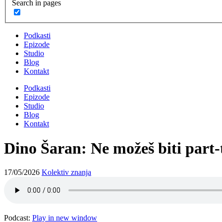
Search in pages
Podkasti
Epizode
Studio
Blog
Kontakt
Podkasti
Epizode
Studio
Blog
Kontakt
Dino Šaran: Ne možeš biti part-
17/05/2026
Kolektiv znanja
Podcast:
Play in new window