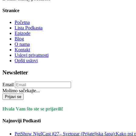
Stranice
Početna
Lista Podkasta
Epizode
Blog
O nama
Kontakt
Uslovi privatnosti
Opšti uslovi
Newsletter
Email
Molimo sačekajte...
Prijavi se
Hvala Vam što ste se prijavili!
Najnoviji Podkasti
PetShow NjušCast #27– Svetozar (Prijateljska šapa):Kako psi