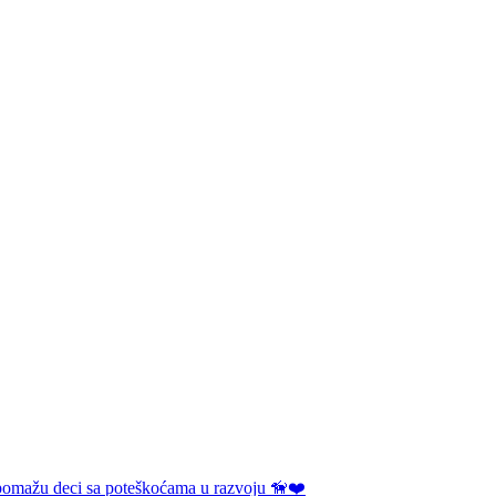
 pomažu deci sa poteškoćama u razvoju 🦮❤️