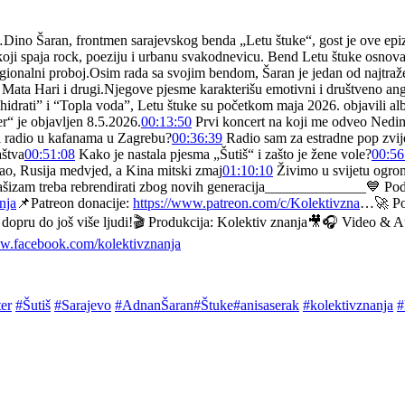
Dino Šaran, frontmen sarajevskog benda „Letu štuke“, gost je ove epiz
koji spaja rock, poeziju i urbanu svakodnevicu. Bend Letu štuke osnovan
gionalni proboj.Osim rada sa svojim bendom, Šaran je jedan od najtraže
 Mata Hari i drugi.Njegove pjesme karakterišu emotivni i društveno an
hidrati” i “Topla voda”, Letu štuke su početkom maja 2026. objavili a
“ je objavljen 8.5.2026.
00:13:50
Prvi koncert na koji me odveo Nedim
 radio u kafanama u Zagrebu?
00:36:39
Radio sam za estradne pop zvije
aštva
00:51:08
Kako je nastala pjesma „Šutiš“ i zašto je žene vole?
00:56
rao, Rusija medvjed, a Kina mitski zmaj
01:10:10
Živimo u svijetu ogromn
šizam treba rebrendirati zbog novih generacija______________💙 Podca
nja
📌Patreon donacije:
https://www.patreon.com/c/Kolektivzna
…🚀 Po
iče dopru do još više ljudi!🎬 Produkcija: Kolektiv znanja🎥🎧 Video
ww.facebook.com/kolektivznanja
er
#Šutiš
#Sarajevo
#AdnanŠaran
#Štuke
#anisaserak
#kolektivznanja
#