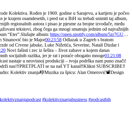
ode Kolektiva. Rođen je 1969. godine u Sarajevu, a karijeru je počeo
 je krajem osamdesetih, i pred rat u BiH su trebali snimiti taj album,
nijih regionalnih autora i pisao je pjesme za brojne izvođače, među
gažovani tekstovi, zbog čega ga mnogi smatraju jednim od najvažnijih
lbum “Eter”.Slušajte album:
https://open.spotify.com/album/5zr7GU
…
 Sinanović bio je Major
00:23:58
Odlazak u Zagreb s bratom
zde od Crvene jabuke, Luke Nižetića, Severine, Natali Dizdar i
:20
Novi fašisti i zec iz šešira – život zabave u kojem danas
ih socijalnih razlika, jer je rat i poraće obogatio mnoge
01:21:08
st nastaje u neovisnoj produkciji – tvoja podrška nam puno znači!
drži nas!‼️PRETPLATI se na naš YT kanal‼️Klikni SUBSCRIBE‼️
 & Audio: Kolektiv znanja🎼Muzika za špicu: Alan Omerović📽Design
kolektivznanjapodcast
#kolektivznanjabusiness
#podcastbih