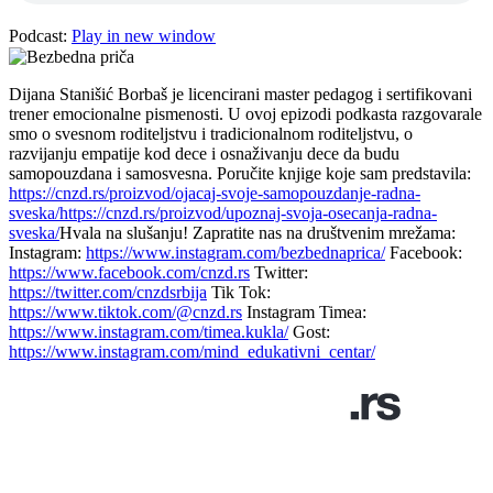
Podcast:
Play in new window
Dijana Stanišić Borbaš je licencirani master pedagog i sertifikovani
trener emocionalne pismenosti. U ovoj epizodi podkasta razgovarale
smo o svesnom roditeljstvu i tradicionalnom roditeljstvu, o
razvijanju empatije kod dece i osnaživanju dece da budu
samopouzdana i samosvesna. Poručite knjige koje sam predstavila:
https://cnzd.rs/proizvod/ojacaj-svoje-samopouzdanje-radna-
sveska/
https://cnzd.rs/proizvod/upoznaj-svoja-osecanja-radna-
sveska/
Hvala na slušanju! Zapratite nas na društvenim mrežama:
Instagram:
https://www.instagram.com/bezbednaprica/
Facebook:
https://www.facebook.com/cnzd.rs
Twitter:
https://twitter.com/cnzdsrbija
Tik Tok:
https://www.tiktok.com/@cnzd.rs
Instagram Timea:
https://www.instagram.com/timea.kukla/
Gost:
https://www.instagram.com/mind_edukativni_centar/