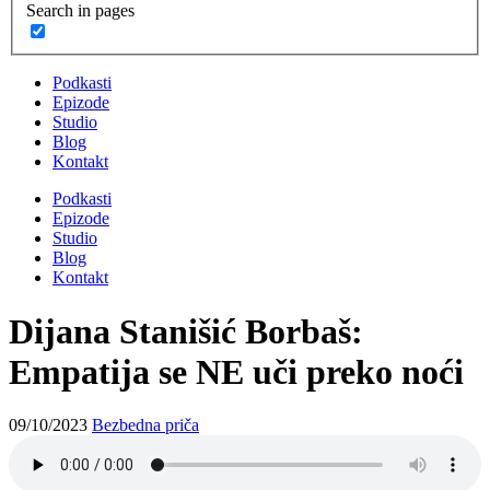
Search in pages
Podkasti
Epizode
Studio
Blog
Kontakt
Podkasti
Epizode
Studio
Blog
Kontakt
Dijana Stanišić Borbaš:
Empatija se NE uči preko noći
09/10/2023
Bezbedna priča