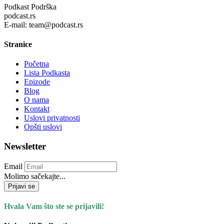
Podkast Podrška
podcast.rs
E-mail: team@podcast.rs
Stranice
Početna
Lista Podkasta
Epizode
Blog
O nama
Kontakt
Uslovi privatnosti
Opšti uslovi
Newsletter
Email
Molimo sačekajte...
Prijavi se
Hvala Vam što ste se prijavili!