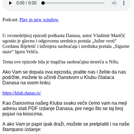
Podcast:
Play in new window
U ovonedeljnoj epizodi podkasta Danasa, autor Vladimir Maričić
ugostio je glavnu i odgovornu urednicu portala „Južne vesti“
Gordanu Bijeletić i inženjera saobraćaja i urednika portala „Sigurne
staze“ Igora Velića.
Tema ove epizode bila je tragična saobraćajna nesreća u Nišu.
Ako Vam se dopala ova epizoda, pratite nas i želite da nas
podržite, možete to učiniti članstvom u Klubu čitalaca
Danasa na ovom linku:
https://klub.danas.rs/
Kao članovima našeg Kluba svako veče ćemo vam na mejl
adresu slati PDF izdanje Danasa, pre nego što se taj broj
pojavi na kioscima.
A ako Vam je papir ipak draži, možete se pretplatiti i na naše
štampano izdanje: