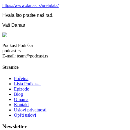
https://www.danas.rs/pretplata/
Hvala što pratite naš rad.
Vaš Danas
Podkast Podrška
podcast.rs
E-mail: team@podcast.rs
Stranice
Početna
Lista Podkasta
Epizode
Blog
O nama
Kontakt
Uslovi privatnosti
Opšti uslovi
Newsletter