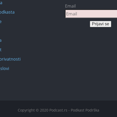
na
Email
Podkasta
e
Prijavi se
a
t
privatnosti
slovi
Copyright © 2020 Podcast.rs - Podkast Podrška