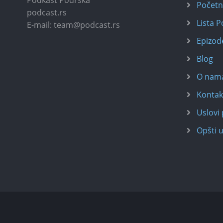
Podkast Podrška
Počet
podcast.rs
Lista 
E-mail: team@podcast.rs
Epizod
Blog
O nam
Kontak
Uslovi 
Opšti u