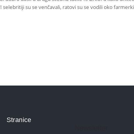
lebritiji su se venčavali, ratovi su se vodili oko farmer
Stranice
Newsletter