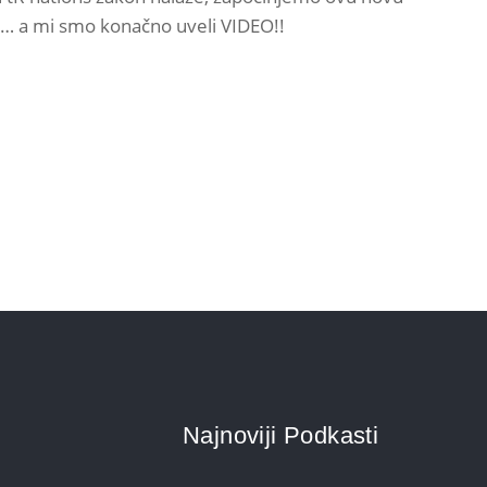
ki… a mi smo konačno uveli VIDEO!!
Najnoviji Podkasti