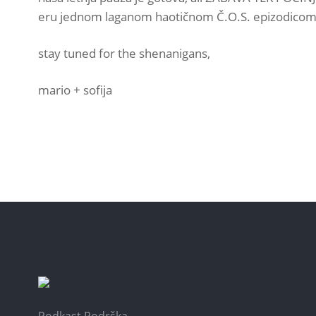
eru jednom laganom haotičnom Č.O.S. epizodicom! se
stay tuned for the shenanigans,
mario + sofija