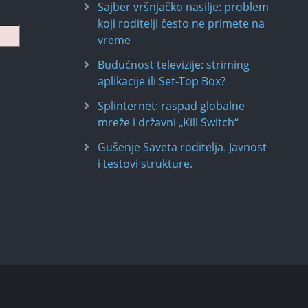
Sajber vršnjačko nasilje: problem
koji roditelji često ne primete na
vreme
Budućnost televizije: striming
aplikacije ili Set-Top Box?
Splinternet: raspad globalne
mreže i državni „Kill Switch“
Gušenje Saveta roditelja. Javnost
i testovi strukture.