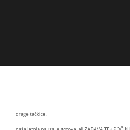
drage tačkice,
naša letnja pauza je gotova, ali ZABAVA TEK POČIN