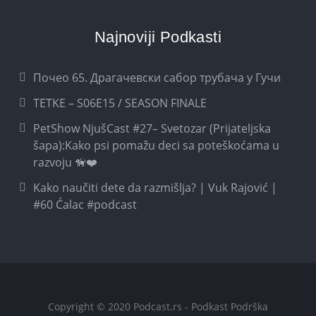
Najnoviji Podkasti
Почео 65. Драгачевски сабор трубача у Гучи
TETKE – S06E15 / SEASON FINALE
PetShow NjušCast #27– Svetozar (Prijateljska
šapa):Kako psi pomažu deci sa poteškoćama u
razvoju 🦮❤️
Kako naučiti dete da razmišlja? | Vuk Rajović |
#60 Ćalac #podcast
Copyright © 2020 Podcast.rs - Podkast Podrška