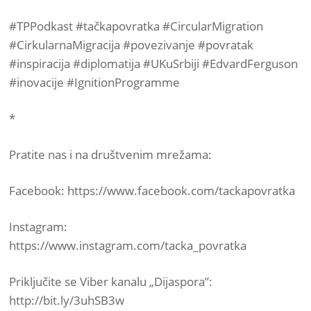
#TPPodkast #tačkapovratka #CircularMigration
#CirkularnaMigracija #povezivanje #povratak
#inspiracija #diplomatija #UKuSrbiji #EdvardFerguson
#inovacije #IgnitionProgramme
*
Pratite nas i na društvenim mrežama:
Facebook: https://www.facebook.com/tackapovratka
Instagram:
https://www.instagram.com/tacka_povratka
Priključite se Viber kanalu „Dijaspora”:
http://bit.ly/3uhSB3w