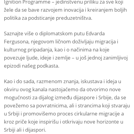
Ignition Programme – jedinstvenu priliku za sve koji
žele da se bave razvojem inovacija i kreiranjem boljih
politika za podsticanje preduzetništva.
Saznajte više o diplomatskom putu Edvarda
Fergusona, njegovom ličnom doživljaju migracija i
kulturnog pripadanja, kao i o načinima na koje
povezuje ljude, ideje i zemlje – u još jednoj zanimljivoj
epizodi našeg podkasta.
Kao i do sada, razmenom znanja, iskustava i ideja u
okviru ovog kanala nastojaćemo da otvorimo nove
mogućnosti za dijalog između dijaspore i Srbije, da se
povežemo sa povratnicima, ali i strancima koji stvaraju
u Srbiji i promovišemo proces cirkularne migracije a
kroz priče koje inspirišu i otkrivaju nove horizonte u
Srbiji ali i dijaspori.