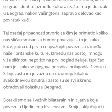
se gradi identitet između kultura i zašto mu je dolazak
u Beograd, nakon Vašingtona, zapravo delovao kao
povratak kući.
Taj osećaj pripadnosti stvorio se čim je primetio koliko
nas sličan smisao za humor povezuje – to je, kako
kaže, jedna od prvih i najvažnijih poveznica između
naše i britanske kulture. Između nas postoji mnogo
više sličnosti nego što na prvi pogled deluje. Ispričao
nam je i kako se njegova porodica prilagodila životu u
Srbiji, zašto im je važno da razumeju lokalnu
svakodnevicu iznutra, i zašto su se svi iskreno
obradovali dolasku u Beograd.
Dotakli smo se i važnih bilateralnih inicijativa koje
povezuju Ujedinjeno Kraljevstvo i Srbiju, uključujući i