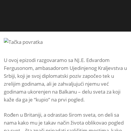
U ovoj epizodi razgovaramo sa NJ.E. Edvardom
Fergusonom, ambasadorom Ujedinjenog Kraljevstva u
Srbiji, koji je svoj diplomatski poziv započeo tek u
zrelijim godinama, ali je zahvaljujući njemu već
godinama ukorenjen na Balkanu – delu sveta za koji
kaže da ga je “kupio” na prvi pogled.
Rođen u Britaniji, a odrastao širom sveta, on deli sa
nama kako mu je takav način života oblikovao pogled
na svet – šta znači pripadati različitim mestima, kako