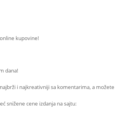
 online kupovine!
kom dana!
ajbrži i najkreativniji sa komentarima, a možete
eć snižene cene izdanja na sajtu: