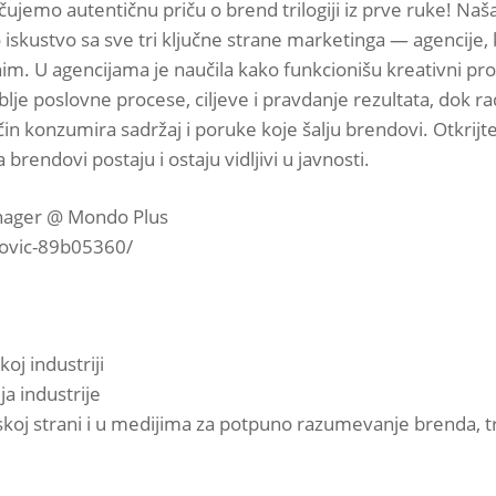
čujemo autentičnu priču o brend trilogiji iz prve ruke! Naš
kustvo sa sve tri ključne strane marketinga — agencije, kl
. U agencijama je naučila kako funkcionišu kreativni proce
dublje poslovne procese, ciljeve i pravdanje rezultata, dok
čin konzumira sadržaj i poruke koje šalju brendovi. Otkrijte
rendovi postaju i ostaju vidljivi u javnosti.
anager @ Mondo Plus
novic-89b05360/
oj industriji
a industrije
entskoj strani i u medijima za potpuno razumevanje brenda, 