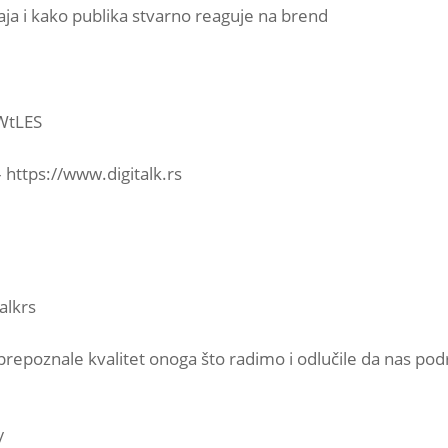
ja i kako publika stvarno reaguje na brend
uWtLES
 – https://www.digitalk.rs
alkrs
epoznale kvalitet onoga što radimo i odlučile da nas podr
/