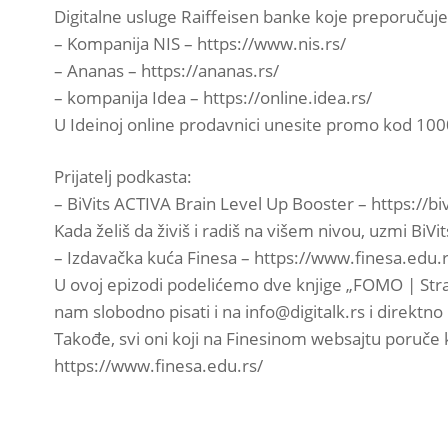
Digitalne usluge Raiffeisen banke koje preporučuje
– Kompanija NIS – https://www.nis.rs/
– Ananas – https://ananas.rs/
– kompanija Idea – https://online.idea.rs/
U Ideinoj online prodavnici unesite promo kod 1000
Prijatelj podkasta:
– BiVits ACTIVA Brain Level Up Booster – https://bi
Kada želiš da živiš i radiš na višem nivou, uzmi BiV
– Izdavačka kuća Finesa – https://www.finesa.edu.r
U ovoj epizodi podelićemo dve knjige „FOMO | Stra
nam slobodno pisati i na info@digitalk.rs i direktno
Takođe, svi oni koji na Finesinom websajtu poruče 
https://www.finesa.edu.rs/