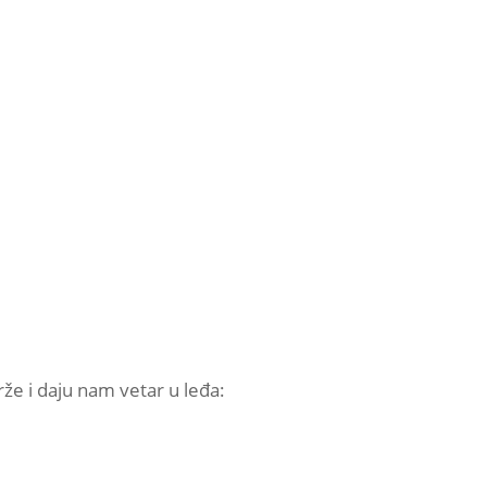
že i daju nam vetar u leđa: