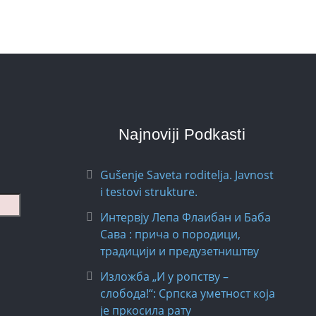
Najnoviji Podkasti
Gušenje Saveta roditelja. Javnost
i testovi strukture.
Интервју Лепа Флаибан и Баба
Сава : прича о породици,
традицији и предузетништву
Изложба „И у ропству –
слобода!“: Српска уметност која
је пркосила рату