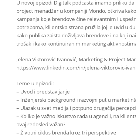
U novoj epizodi Digitalk podcasta imamo priliku da 
project menadžer u kompaniji Mondo, otkriva kako is
kampanja koje brendove čine relevantnim i uspešnim
potrebama, klijentska strana pružila joj je uvid u 
kako publika zaista doživljava brendove i na koji na
trošak i kako kontinuiranim marketing aktivnostima b
Jelena Viktorović Ivanović, Marketing & Project M
https://www.linkedin.com/in/jelena-viktorovic-iva
Teme u epizodi:
– Uvod i predstavljanje
– Inženjerski background i razvojni put u marketinšk
– Ulazak u svet medija i potpuno drugačija percepcij
– Koliko je važno iskustvo rada u agenciji, na klij
ovaj redosled važan?
– Životni ciklus brenda kroz tri perspektive