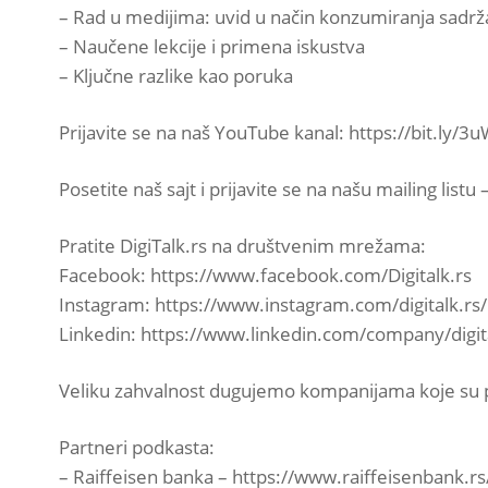
– Rad u medijima: uvid u način konzumiranja sadrža
– Naučene lekcije i primena iskustva
– Ključne razlike kao poruka
Prijavite se na naš YouTube kanal: https://bit.ly/3
Posetite naš sajt i prijavite se na našu mailing listu
Pratite DigiTalk.rs na društvenim mrežama:
Facebook: https://www.facebook.com/Digitalk.rs
Instagram: https://www.instagram.com/digitalk.rs/
Linkedin: https://www.linkedin.com/company/digit
Veliku zahvalnost dugujemo kompanijama koje su pr
Partneri podkasta:
– Raiffeisen banka – https://www.raiffeisenbank.rs