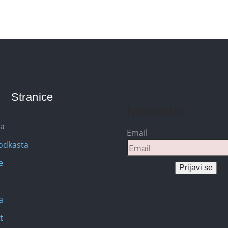
Stranice
Newsletter
na
Email
Podkasta
e
Prijavi se
a
t