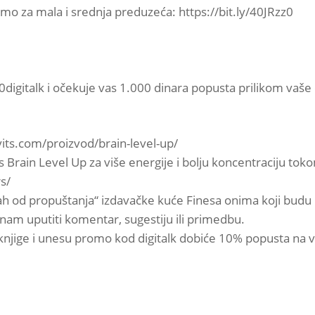
mo za mala i srednja preduzeća: https://bit.ly/40JRzz0
digitalk i očekuje vas 1.000 dinara popusta prilikom vaše
vits.com/proizvod/brain-level-up/
its Brain Level Up za više energije i bolju koncentraciju to
s/
h od propuštanja“ izdavačke kuće Finesa onima koji budu n
 nam uputiti komentar, sugestiju ili primedbu.
knjige i unesu promo kod digitalk dobiće 10% popusta na v