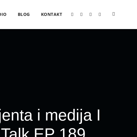
DIO
BLOG
KONTAKT
jenta i medija I
giTalk EP 189