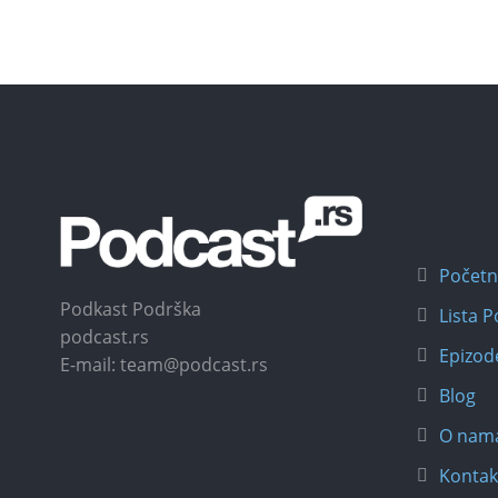
Počet
Podkast Podrška
Lista 
podcast.rs
Epizod
E-mail: team@podcast.rs
Blog
O nam
Kontak