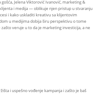
a gošća, Jelena Viktorović Ivanović, marketing &
ijenta i medija — oblikuje njen pristup u stvaranju
si i kako uskladiti kreativu sa klijentovim
 radom u medijima dobija širu perspektivu o tome
 zašto veruje u to da je marketing investicija, a ne
tržišta i uspešno vođenje kampanja i zašto je baš