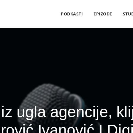
PODKASTI
EPIZODE
STU
 iz ugla agencije, kli
rović Ivanović I Di