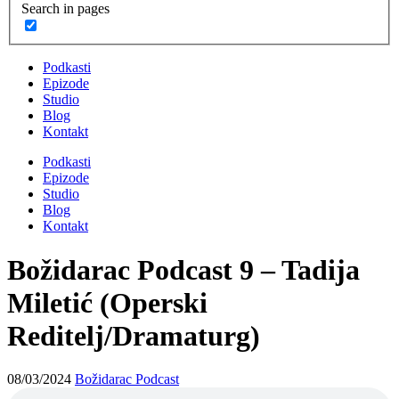
Search in pages
Podkasti
Epizode
Studio
Blog
Kontakt
Podkasti
Epizode
Studio
Blog
Kontakt
Božidarac Podcast 9 – Tadija
Miletić (Operski
Reditelj/Dramaturg)
08/03/2024
Božidarac Podcast