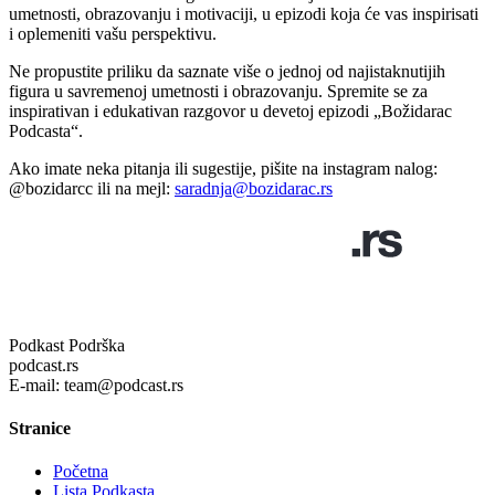
umetnosti, obrazovanju i motivaciji, u epizodi koja će vas inspirisati
i oplemeniti vašu perspektivu.
Ne propustite priliku da saznate više o jednoj od najistaknutijih
figura u savremenoj umetnosti i obrazovanju. Spremite se za
inspirativan i edukativan razgovor u devetoj epizodi „Božidarac
Podcasta“.
Ako imate neka pitanja ili sugestije, pišite na instagram nalog:
⁠⁠@bozidarcc ⁠⁠ili na mejl:
saradnja@bozidarac.rs
Podkast Podrška
podcast.rs
E-mail: team@podcast.rs
Stranice
Početna
Lista Podkasta