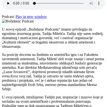
Podcast:
Play in new window
U novoj epizodi „Božidarac Podcasta“ imamo privilegiju da
ugostimo izuzetnog gosta, Tadiju Miletića. Tadija nije samo reditelj,
dramaturg i motivacioni govornik, već i osnivač organizacije
„Kulturni element“ sa bogatim iskustvom u oblasti umetnosti i
obrazovanja.
Sa pozicije docenta na Institutu za umetničku igru i na Fakultetu
savremenih umetnosti, Tadija Miletić deli svoje znanje i strast prema
umetnosti sa studentima, istovremeno oblikujući buduće generacije
umetnika. Kao direktor Međunarodnog takmičenja solo pevača
„Lazar Jovanović“, doprinosi promociji mladih talenata širom
sveta.Kroz svoj rad, Tadija je ostvario ne samo trideset opera,
predstava i projekata, već je i stekao reputaciju kao jedan od
najinteligentnijih živih Srba, mereno prema standardima Mensa
Srbije.
U ovoj epizodi, istražujemo Tadijin put, inspiracije i izazove koje je
savladao na svom umetničkom i profesionalnom putovanju.
Pridružite nam se dok razgovaramo sa Tadijom Miletićem o