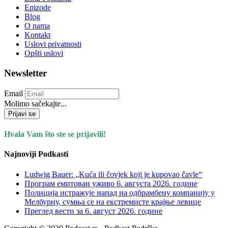
Epizode
Blog
O nama
Kontakt
Uslovi privatnosti
Opšti uslovi
Newsletter
Email
Molimo sačekajte...
Prijavi se
Hvala Vam što ste se prijavili!
Najnoviji Podkasti
Ludwig Bauer: „Kuća ili čovjek koji je kupovao čavle“
Програм емитован уживо 6. августа 2026. годинe
Полиција истражује напад на одбрамбену компанију у
Мелбурну, сумња се на екстремисте крајње левице
Преглед вести за 6. август 2026. године