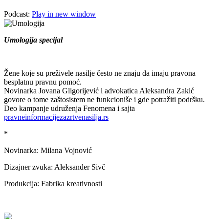
Podcast:
Play in new window
Umologija specijal
Žene koje su preživele nasilje često ne znaju da imaju pravona
besplatnu pravnu pomoć.
Novinarka Jovana Gligorijević i advokatica Aleksandra Zakić
govore o tome zaštosistem ne funkcioniše i gde potražiti podršku.
Deo kampanje udruženja Fenomena i sajta
pravneinformacijezazrtvenasilja.rs
*
Novinarka: Milana Vojnović
Dizajner zvuka: Aleksander Sivč
Produkcija: Fabrika kreativnosti