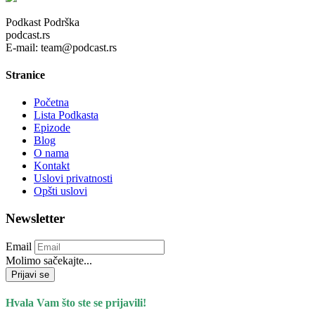
Podkast Podrška
podcast.rs
E-mail: team@podcast.rs
Stranice
Početna
Lista Podkasta
Epizode
Blog
O nama
Kontakt
Uslovi privatnosti
Opšti uslovi
Newsletter
Email
Molimo sačekajte...
Prijavi se
Hvala Vam što ste se prijavili!